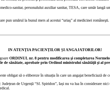
medico-sanitar, personalului auxiliar sanitar, TESA, care umăr langă umăr
care pun umărul la bunul mers al acestui “uriaş” al medicinei româneşti.
IN ATENȚIA PACIENȚILOR ȘI ANGAJATORILOR!
igoare
ORDINUL nr. 8 pentru modificarea şi completarea Normelor 
ale de sănătate, aprobate prin Ordinul ministrului sănătăţii şi al p
obligat să o elibereze în situația în care un angajat beneficiază de 
udețean de Urgență “Sf. Spiridon”, Iași nu va lua în considerare nici un
edical.