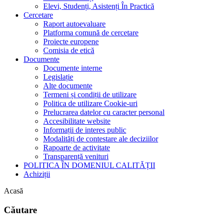
Elevi, Studenți, Asistenți În Practică
Cercetare
Raport autoevaluare
Platforma comună de cercetare
Proiecte europene
Comisia de etică
Documente
Documente interne
Legislație
Alte documente
Termeni și condiții de utilizare
Politica de utilizare Cookie-uri
Prelucrarea datelor cu caracter personal
Accesibilitate website
Informații de interes public
Modalități de contestare ale deciziilor
Rapoarte de activitate
Transparență venituri
POLITICA ÎN DOMENIUL CALITĂȚII
Achiziții
Acasă
Căutare