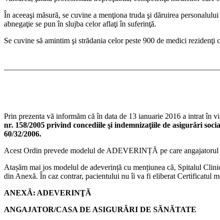
În aceeaşi măsură, se cuvine a menţiona truda şi dăruirea personalului 
abnegaţie se pun în slujba celor aflaţi în suferinţă.
Se cuvine să amintim şi strădania celor peste 900 de medici rezidenţi 
Prin prezenta vă informăm că în data de 13 ianuarie 2016 a intrat în v
nr. 158/2005 privind concediile şi indemnizaţiile de asigurări soci
60/32/2006.
Acest Ordin prevede modelul de ADEVERINȚĂ pe care angajatorul este 
Atașăm mai jos modelul de adeverință cu mențiunea că, Spitalul Clinic J
din Anexă. În caz contrar, pacientului nu îi va fi eliberat Certificatul m
ANEXĂ: ADEVERINŢĂ
ANGAJATOR/CASA DE ASIGURĂRI DE SĂNĂTATE