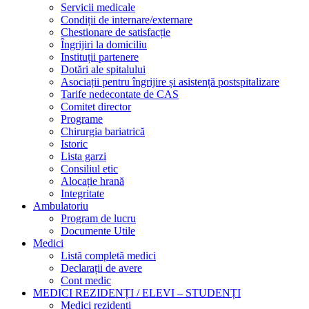
Servicii medicale
Condiții de internare/externare
Chestionare de satisfacție
Îngrijiri la domiciliu
Instituții partenere
Dotări ale spitalului
Asociații pentru îngrijire și asistență postspitalizare
Tarife nedecontate de CAS
Comitet director
Programe
Chirurgia bariatrică
Istoric
Lista garzi
Consiliul etic
Alocație hrană
Integritate
Ambulatoriu
Program de lucru
Documente Utile
Medici
Listă completă medici
Declarații de avere
Cont medic
MEDICI REZIDENȚI / ELEVI – STUDENȚI
Medici rezidenți