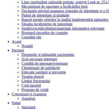
Lista cuprinzând cadourile primite, potrivit Legii nr. 251/
Mecanismul de raportare a încălcărilor legii
Declarație privind asumarea Agendei de integritate și a
Planul de integritate al instituţie
Raport narativ referitor la stadiul implementării măsurilo
Situaţia incidentelor de integritate
Studii/cercetări/ghiduri/materiale informative relevante
Registrul riscurilor de corupție
Consiliul etic
Acasă
Noutăţi
Pacienți
Drepturile și obligațiile pacientului
Acte necesare internare
Condiții de internare/externare
Chestionare de satisfacție
Educație sanitară și prevenție
Terapia durerii
Ghidul Pacientului
Cont pacient
Program de vizită
Concursuri și examene
Anunțuri
Spital
Structură