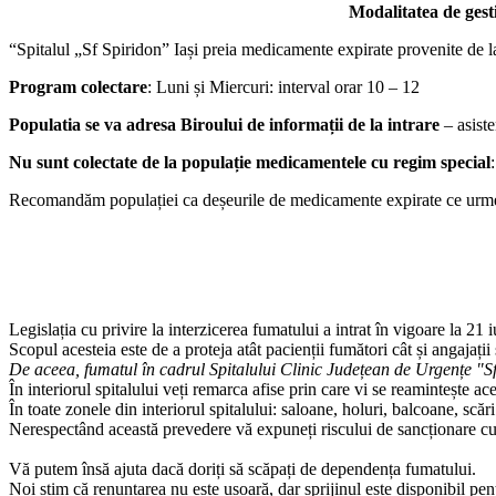
Modalitatea de gest
“Spitalul „Sf Spiridon” Iași preia medicamente expirate provenite de la p
Program colectare
: Luni și Miercuri: interval orar 10 – 12
Populatia se va adresa Biroului de informații de la intrare
– asiste
Nu sunt colectate de la populație medicamentele cu regim special
Recomandăm populației ca deșeurile de medicamente expirate ce urmează 
Legislația cu privire la interzicerea fumatului a intrat în vigoare la 21 
Scopul acesteia este de a proteja atât pacienții fumători cât și angajații
De aceea, fumatul în cadrul Spitalului Clinic Județean de Urgențe "Sf. 
În interiorul spitalului veți remarca afise prin care vi se reamintește ace
În toate zonele din interiorul spitalului: saloane, holuri, balcoane, scăr
Nerespectând această prevedere vă expuneți riscului de sancționare 
Vă putem însă ajuta dacă doriți să scăpați de dependența fumatului.
Noi stim că renunțarea nu este ușoară, dar sprijinul este disponibil pen