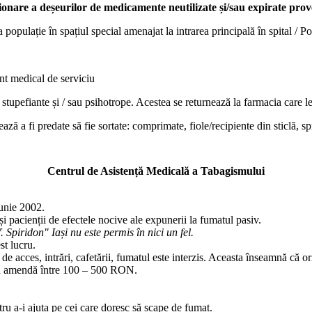
ionare a deșeurilor de medicamente neutilizate și/sau expirate prove
opulație în spațiul special amenajat la intrarea principală în spital / Po
nt medical de serviciu
: stupefiante și / sau psihotrope. Acestea se returnează la farmacia care 
a fi predate să fie sortate: comprimate, fiole/recipiente din sticlă, sp
Centrul de Asistență Medicală a Tabagismului
iunie 2002.
 și pacienții de efectele nocive ale expunerii la fumatul pasiv.
Spiridon" Iași nu este permis în nici un fel.
st lucru.
i de acces, intrări, cafetării, fumatul este interzis. Aceasta înseamnă că o
cu amendă între 100 – 500 RON.
tru a-i ajuta pe cei care doresc să scape de fumat.