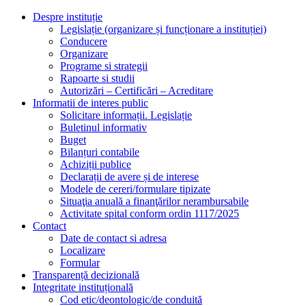
Despre instituție
Legislație (organizare și funcționare a instituției)
Conducere
Organizare
Programe si strategii
Rapoarte si studii
Autorizări – Certificări – Acreditare
Informatii de interes public
Solicitare informații. Legislație
Buletinul informativ
Buget
Bilanțuri contabile
Achiziții publice
Declarații de avere și de interese
Modele de cereri/formulare tipizate
Situaţia anuală a finanţărilor nerambursabile
Activitate spital conform ordin 1117/2025
Contact
Date de contact si adresa
Localizare
Formular
Transparență decizională
Integritate instituțională
Cod etic/deontologic/de conduită