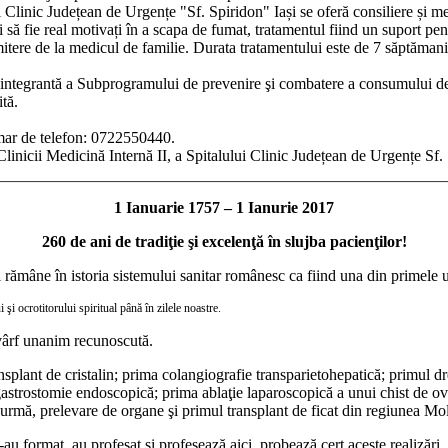
Clinic Județean de Urgențe "Sf. Spiridon" Iași se oferă consiliere și m
i să fie real motivați în a scapa de fumat, tratamentul fiind un suport pen
rimitere de la medicul de familie. Durata tratamentului este de 7 săptămani 
e integrantă a Subprogramului de prevenire şi combatere a consumului d
tă.
umar de telefon: 0722550440.
inicii Medicină Internă II, a Spitalului Clinic Județean de Urgențe Sf. 
1 Ianuarie 1757 – 1 Ianurie 2017
260 de ani de tradiţie şi excelenţă în slujba pacienţilor!
i rămâne în istoria sistemului sanitar românesc ca fiind una din primele 
şi ocrotitorului spiritual până în zilele noastre.
e vârf unanim recunoscută.
ransplant de cristalin; prima colangiografie transparietohepatică; primul 
gastrostomie endoscopică; prima ablaţie laparoscopică a unui chist de 
n urmă, prelevare de organe şi primul transplant de ficat din regiunea Mo
au format, au profesat şi profesează aici, probează cert aceste realizări.