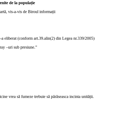
nite de la populație
artă, vis-a-vis de Biroul informații
le-a eliberat (conform art.39.alin(2) din Legea nr.339/2005)
ray –uri sub presiune.”
ricine vrea să fumeze trebuie să părăseasca incinta unității.