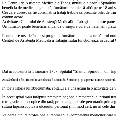
La Centrul de Asistență Medicală a Tabagismului din cadrul Spitalului 
beneficia de medicație gratuită, fumătorii trebuie să aibă peste 18 ani ș
Cei care doresc să fie consiliați și tratați trebuie să prezinte bilet de t
comun acord.
Activitatea Centrului de Asistență Medicală a Tabagismului este part
Un fumator poate beneficia anual de o singură cură de tratament gratui
Pentru a se înscrie în acest program, fumătorii pot apela următorul n
Centrul de Asistență Medicală a Tabagismului funcționează în cadrul Cl
Dat în folosinţă la 1 ianuarie 1757, Spitalul “Sfântul Spiridon” din Iaş
Aşezământul a fost ridicat în vecinătatea Bisericii Sf. Spiridon şi şi-a păstrat numele patronului 
În toată istoria lui zbuciumată, spitalul a ajuns acum la o activitate d
În acest spital s-au infăptuit premiere naţionale remarcabile: primul t
retrograde endoscopice din ţară; prima angioplastie percutană; prima 
sutură laparoscopică a ulcerului perfonat şi în mod cert, nu în cele di
Valoarea, ţinuta profesională ireproşabilă, competenţa medicilor care s-