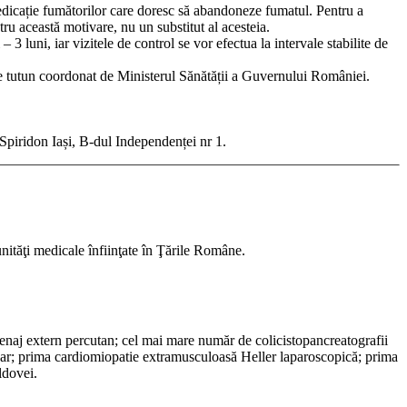
edicație fumătorilor care doresc să abandoneze fumatul. Pentru a
tru această motivare, nu un substitut al acesteia.
– 3 luni, iar vizitele de control se vor efectua la intervale stabilite de
e tutun coordonat de Ministerul Sănătății a Guvernului României.
Spiridon Iași, B-dul Independenței nr 1.
unităţi medicale înfiinţate în Ţările Române.
drenaj extern percutan; cel mai mare număr de colicistopancreatografii
ovar; prima cardiomiopatie extramusculoasă Heller laparoscopică; prima
ldovei.