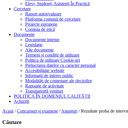
Elevi, Studenți, Asistenți În Practică
Cercetare
Raport autoevaluare
Platforma comună de cercetare
Proiecte europene
Comisia de etică
Documente
Documente interne
Legislație
Alte documente
Termeni și condiții de utilizare
Politica de utilizare Cookie-uri
Prelucrarea datelor cu caracter personal
Accesibilitate website
Informații de interes public
Modalități de contestare ale deciziilor
Rapoarte de activitate
Transparență venituri
POLITICA ÎN DOMENIUL CALITĂȚII
Achiziții
Acasă
/
Concursuri și examene
/
Anunțuri
/
Rezultate proba de intervi
Căutare