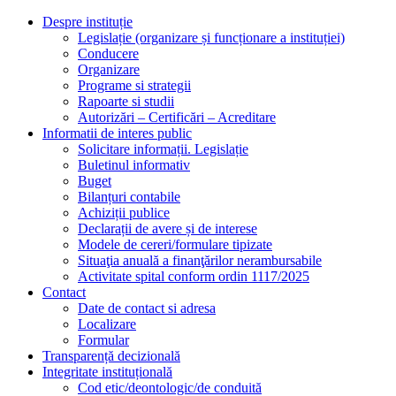
Despre instituție
Legislație (organizare și funcționare a instituției)
Conducere
Organizare
Programe si strategii
Rapoarte si studii
Autorizări – Certificări – Acreditare
Informatii de interes public
Solicitare informații. Legislație
Buletinul informativ
Buget
Bilanțuri contabile
Achiziții publice
Declarații de avere și de interese
Modele de cereri/formulare tipizate
Situaţia anuală a finanţărilor nerambursabile
Activitate spital conform ordin 1117/2025
Contact
Date de contact si adresa
Localizare
Formular
Transparență decizională
Integritate instituțională
Cod etic/deontologic/de conduită