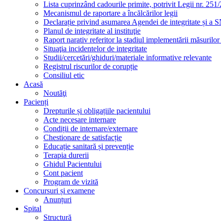
Lista cuprinzând cadourile primite, potrivit Legii nr. 251/
Mecanismul de raportare a încălcărilor legii
Declarație privind asumarea Agendei de integritate și a
Planul de integritate al instituţie
Raport narativ referitor la stadiul implementării măsurilo
Situaţia incidentelor de integritate
Studii/cercetări/ghiduri/materiale informative relevante
Registrul riscurilor de corupție
Consiliul etic
Acasă
Noutăţi
Pacienți
Drepturile și obligațiile pacientului
Acte necesare internare
Condiții de internare/externare
Chestionare de satisfacție
Educație sanitară și prevenție
Terapia durerii
Ghidul Pacientului
Cont pacient
Program de vizită
Concursuri și examene
Anunțuri
Spital
Structură