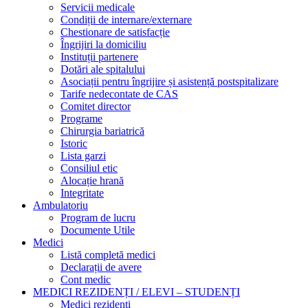
Servicii medicale
Condiții de internare/externare
Chestionare de satisfacție
Îngrijiri la domiciliu
Instituții partenere
Dotări ale spitalului
Asociații pentru îngrijire și asistență postspitalizare
Tarife nedecontate de CAS
Comitet director
Programe
Chirurgia bariatrică
Istoric
Lista garzi
Consiliul etic
Alocație hrană
Integritate
Ambulatoriu
Program de lucru
Documente Utile
Medici
Listă completă medici
Declarații de avere
Cont medic
MEDICI REZIDENȚI / ELEVI – STUDENȚI
Medici rezidenți