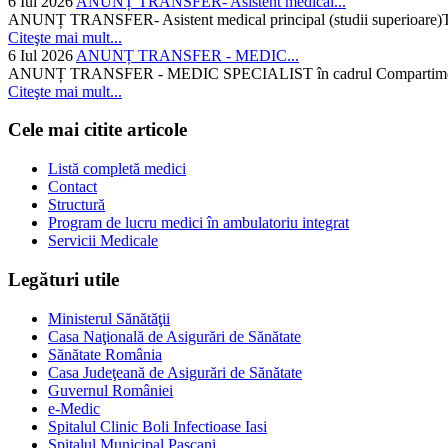
6 Iul 2026
ANUNȚ TRANSFER- Asistent medical...
ANUNȚ TRANSFER- Asistent medical principal (studii superioare)Temati
Citeşte mai mult...
6 Iul 2026
ANUNȚ TRANSFER - MEDIC...
ANUNȚ TRANSFER - MEDIC SPECIALIST în cadrul Compartimentului d
Citeşte mai mult...
Cele mai citite articole
Listă completă medici
Contact
Structură
Program de lucru medici în ambulatoriu integrat
Servicii Medicale
Legături utile
Ministerul Sănătăţii
Casa Naţională de Asigurări de Sănătate
Sănătate România
Casa Judeţeană de Asigurări de Sănătate
Guvernul României
e-Medic
Spitalul Clinic Boli Infectioase Iasi
Spitalul Municipal Pascani