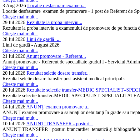
3 Aug 2026
Locatie desfasurare examen...
Locatie desfasurare examen de promovare - 1 post de Referent de Spec
Citeşte mai mult...
29 Iul 2026
Rezultate la proba interviu...
Rezultate la proba interviu a examenului de promovare de pe functia de
Citeşte mai mult...
28 Iul 2026
Linii de gardă -...
Linii de gardă - August 2026
Citeşte mai mult...
21 Iul 2026
Anunț promovare - Referent...
Anunț promovare - Referent de specialitate gradul I - Serviciul Admini
Citeşte mai mult...
20 Iul 2026
Rezultat selctie dosare transfer...
Rezultat selctie dosare transfer post asistent medical principal s
Citeşte mai mult...
20 Iul 2026
Rezultate selectie transfer-MEDIC SPECIALIST–SPE
Rezultate selectie transfer-MEDIC SPECIALIST–SPECIAL
Citeşte mai mult...
14 Iul 2026
ANUNȚ examen promovare a...
ANUNȚ examen promovare a salariaților debutanți în grade sau trepte
Citeşte mai mult...
10 Iul 2026
ANUNȚ TRANSFER - posturi...
ANUNȚ TRANSFER - posturi brancardier- tematică și bibliografie bra
Citeşte mai mult...