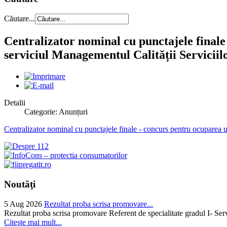
Căutare...
Centralizator nominal cu punctajele finale 
serviciul Managementul Calității Servicii
Detalii
Categorie: Anunțuri
Centralizator nominal cu punctajele finale - concurs pentru ocuparea un
Noutăţi
5 Aug 2026
Rezultat proba scrisa promovare...
Rezultat proba scrisa promovare Referent de specialitate gradul I- Se
Citeşte mai mult...