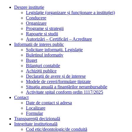
Despre instituție
Legislație (organizare și funcționare a instituției)
Conducere
Organizare
Programe si strategii
Rapoarte si studii
Autorizări – Certificări – Acreditare
Informatii de interes public
Solicitare informații. Legislație
Buletinul informativ
Buget
Bilanțuri contabile
Achiziții publice
Declarații de avere și de interese
Modele de cereri/formulare tipizate
Situaţia anuală a finanţărilor nerambursabile
Activitate spital conform ordin 1117/2025
Contact
Date de contact si adresa
Localizare
Formular
Transparență decizională
Integritate instituțională
Cod etic/deontologic/de conduită