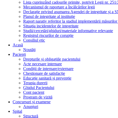
Lista cuprinzând cadourile primite, potrivit Legii nr. 251/
Mecanismul de raportare a încălcărilor legii
Declarație privind asumarea Agendei de integritate și a
Planul de integritate al instituţie
Raport narativ referitor la stadiul implementării măsurilo
Situaţia incidentelor de integritate
Studii/cercetări/ghiduri/materiale informative relevante
Registrul riscurilor de corupție
Consiliul etic
Acasă
Noutăţi
Pacienți
Drepturile și obligațiile pacientului
Acte necesare internare
Condiții de internare/externare
Chestionare de satisfacție
Educație sanitară și prevenție
Terapia durerii
Ghidul Pacientului
Cont pacient
Program de vizită
Concursuri și examene
Anunțuri
Spital
Structură