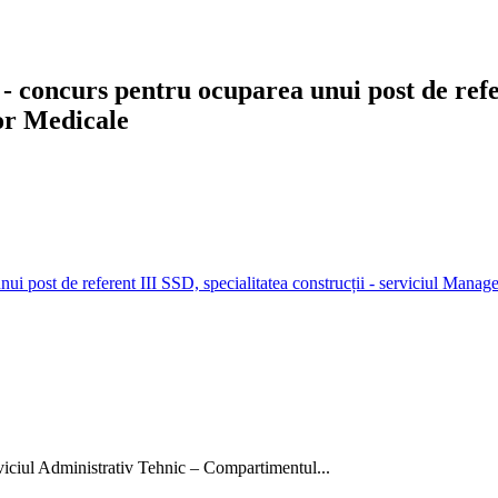
- concurs pentru ocuparea unui post de refer
lor Medicale
ui post de referent III SSD, specialitatea construcții - serviciul Manage
rviciul Administrativ Tehnic – Compartimentul...