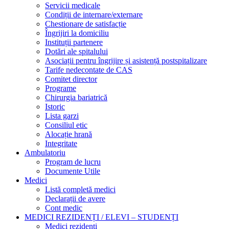
Servicii medicale
Condiții de internare/externare
Chestionare de satisfacție
Îngrijiri la domiciliu
Instituții partenere
Dotări ale spitalului
Asociații pentru îngrijire și asistență postspitalizare
Tarife nedecontate de CAS
Comitet director
Programe
Chirurgia bariatrică
Istoric
Lista garzi
Consiliul etic
Alocație hrană
Integritate
Ambulatoriu
Program de lucru
Documente Utile
Medici
Listă completă medici
Declarații de avere
Cont medic
MEDICI REZIDENȚI / ELEVI – STUDENȚI
Medici rezidenți