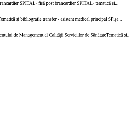
ncardier SPITAL- fișă post brancardier SPITAL- tematică și...
că și bibliografie transfer - asistent medical principal SFișa...
e Management al Calității Serviciilor de SănătateTematică și...