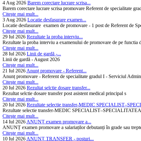
4 Aug 2026
Barem corectare lucrare scrisa...
Barem corectare lucrare scrisa promovare Referent de specialitate gra
Citeşte mai mult...
3 Aug 2026
Locatie desfasurare examen...
Locatie desfasurare examen de promovare - 1 post de Referent de Spec
Citeşte mai mult...
29 Iul 2026
Rezultate la proba interviu...
Rezultate la proba interviu a examenului de promovare de pe functia de
Citeşte mai mult...
28 Iul 2026
Linii de gardă -...
Linii de gardă - August 2026
Citeşte mai mult...
21 Iul 2026
Anunț promovare - Referent...
Anunț promovare - Referent de specialitate gradul I - Serviciul Admini
Citeşte mai mult...
20 Iul 2026
Rezultat selctie dosare transfer...
Rezultat selctie dosare transfer post asistent medical principal s
Citeşte mai mult...
20 Iul 2026
Rezultate selectie transfer-MEDIC SPECIALIST–SPE
Rezultate selectie transfer-MEDIC SPECIALIST–SPECIAL
Citeşte mai mult...
14 Iul 2026
ANUNȚ examen promovare a...
ANUNȚ examen promovare a salariaților debutanți în grade sau trepte
Citeşte mai mult...
10 Iul 2026
ANUNȚ TRANSFER - posturi...