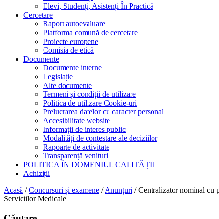
Elevi, Studenți, Asistenți În Practică
Cercetare
Raport autoevaluare
Platforma comună de cercetare
Proiecte europene
Comisia de etică
Documente
Documente interne
Legislație
Alte documente
Termeni și condiții de utilizare
Politica de utilizare Cookie-uri
Prelucrarea datelor cu caracter personal
Accesibilitate website
Informații de interes public
Modalități de contestare ale deciziilor
Rapoarte de activitate
Transparență venituri
POLITICA ÎN DOMENIUL CALITĂȚII
Achiziții
Acasă
/
Concursuri și examene
/
Anunțuri
/
Centralizator nominal cu p
Serviciilor Medicale
Căutare