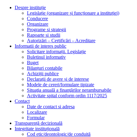
Despre instituție
Legislație (organizare și funcționare a instituției)
Conducere
Organizare
Programe si strategii
Rapoarte si studii
Autorizări – Certificări – Acreditare
Informatii de interes public
Solicitare informații. Legislație
Buletinul informativ
Buget
Bilanțuri contabile
Achiziții publice
Declarații de avere și de interese
Modele de cereri/formulare tipizate
Situaţia anuală a finanţărilor nerambursabile
Activitate spital conform ordin 1117/2025
Contact
Date de contact si adresa
Localizare
Formular
Transparență decizională
Integritate instituțională
Cod etic/deontologic/de conduită