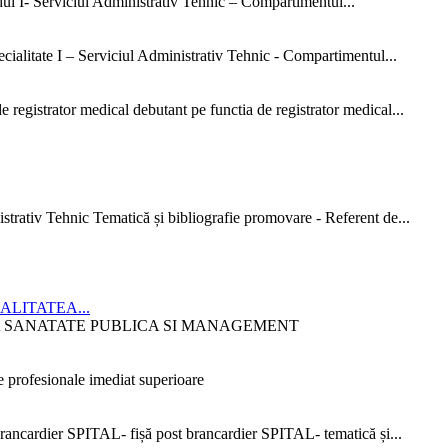
dul I- Serviciul Administrativ Tehnic – Compartimentul...
ialitate I – Serviciul Administrativ Tehnic - Compartimentul...
 registrator medical debutant pe functia de registrator medical...
strativ Tehnic Tematică și bibliografie promovare - Referent de...
CIALITATEA...
ITATEA SANATATE PUBLICA SI MANAGEMENT
 profesionale imediat superioare
ncardier SPITAL- fișă post brancardier SPITAL- tematică și...