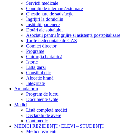
Servicii medicale
Condiții de internare/externare
Chestionare de satisfacție
Îngrijiri la domiciliu
Instituții partenere
Dotări ale spitalului
Asociații pentru îngrijire și asistență postspitalizare
Tarife nedecontate de CAS
Comitet director
Programe
Chirurgia bariatrică
Istoric
Lista garzi
Consiliul etic
Alocație hrană
Integritate
Ambulatoriu
Program de lucru
Documente Utile
Medici
Listă completă medici
Declarații de avere
Cont medic
MEDICI REZIDENȚI / ELEVI – STUDENȚI
Medici rezidenți