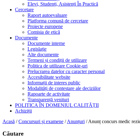
Elevi, Studenți, Asistenți În Practică
Cercetare
Raport autoevaluare
Platforma comună de cercetare
Proiecte europene
Comisia de etică
Documente
Documente interne
Legislație
Alte documente
Termeni și condiții de utilizare
Politica de utilizare Cookie-uri
Prelucrarea datelor cu caracter personal
Accesibilitate website
Informații de interes public
Modalități de contestare ale deciziilor
Rapoarte de activitate
Transparență venituri
POLITICA ÎN DOMENIUL CALITĂȚII
Achiziții
Acasă
/
Concursuri și examene
/
Anunțuri
/
Anunț concurs medic rezi
Căutare