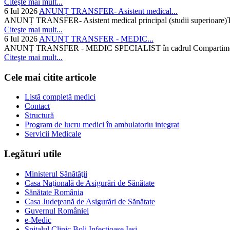
Citeşte mai mult...
6 Iul 2026
ANUNȚ TRANSFER- Asistent medical...
ANUNȚ TRANSFER- Asistent medical principal (studii superioare)Temati
Citeşte mai mult...
6 Iul 2026
ANUNȚ TRANSFER - MEDIC...
ANUNȚ TRANSFER - MEDIC SPECIALIST în cadrul Compartimentului d
Citeşte mai mult...
Cele mai citite articole
Listă completă medici
Contact
Structură
Program de lucru medici în ambulatoriu integrat
Servicii Medicale
Legături utile
Ministerul Sănătăţii
Casa Naţională de Asigurări de Sănătate
Sănătate România
Casa Judeţeană de Asigurări de Sănătate
Guvernul României
e-Medic
Spitalul Clinic Boli Infectioase Iasi