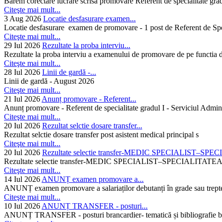
Barem corectare lucrare scrisa promovare Referent de specialitate gra
Citeşte mai mult...
3 Aug 2026
Locatie desfasurare examen...
Locatie desfasurare examen de promovare - 1 post de Referent de Spec
Citeşte mai mult...
29 Iul 2026
Rezultate la proba interviu...
Rezultate la proba interviu a examenului de promovare de pe functia de
Citeşte mai mult...
28 Iul 2026
Linii de gardă -...
Linii de gardă - August 2026
Citeşte mai mult...
21 Iul 2026
Anunț promovare - Referent...
Anunț promovare - Referent de specialitate gradul I - Serviciul Admini
Citeşte mai mult...
20 Iul 2026
Rezultat selctie dosare transfer...
Rezultat selctie dosare transfer post asistent medical principal s
Citeşte mai mult...
20 Iul 2026
Rezultate selectie transfer-MEDIC SPECIALIST–SPE
Rezultate selectie transfer-MEDIC SPECIALIST–SPECIAL
Citeşte mai mult...
14 Iul 2026
ANUNȚ examen promovare a...
ANUNȚ examen promovare a salariaților debutanți în grade sau trepte
Citeşte mai mult...
10 Iul 2026
ANUNȚ TRANSFER - posturi...
ANUNȚ TRANSFER - posturi brancardier- tematică și bibliografie bra