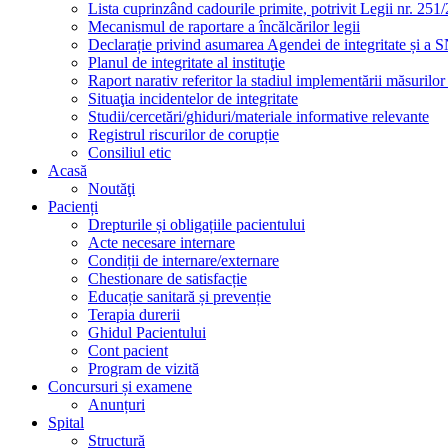
Lista cuprinzând cadourile primite, potrivit Legii nr. 251/
Mecanismul de raportare a încălcărilor legii
Declarație privind asumarea Agendei de integritate și a
Planul de integritate al instituţie
Raport narativ referitor la stadiul implementării măsurilo
Situaţia incidentelor de integritate
Studii/cercetări/ghiduri/materiale informative relevante
Registrul riscurilor de corupție
Consiliul etic
Acasă
Noutăţi
Pacienți
Drepturile și obligațiile pacientului
Acte necesare internare
Condiții de internare/externare
Chestionare de satisfacție
Educație sanitară și prevenție
Terapia durerii
Ghidul Pacientului
Cont pacient
Program de vizită
Concursuri și examene
Anunțuri
Spital
Structură