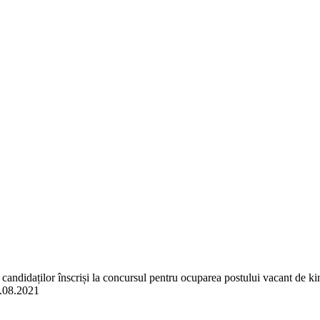
a candidaților înscriși la concursul pentru ocuparea postului vacant de k
6.08.2021