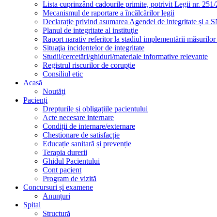
Lista cuprinzând cadourile primite, potrivit Legii nr. 251/
Mecanismul de raportare a încălcărilor legii
Declarație privind asumarea Agendei de integritate și a
Planul de integritate al instituţie
Raport narativ referitor la stadiul implementării măsurilo
Situaţia incidentelor de integritate
Studii/cercetări/ghiduri/materiale informative relevante
Registrul riscurilor de corupție
Consiliul etic
Acasă
Noutăţi
Pacienți
Drepturile și obligațiile pacientului
Acte necesare internare
Condiții de internare/externare
Chestionare de satisfacție
Educație sanitară și prevenție
Terapia durerii
Ghidul Pacientului
Cont pacient
Program de vizită
Concursuri și examene
Anunțuri
Spital
Structură