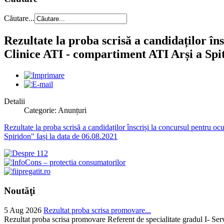
Căutare...
Rezultate la proba scrisă a candidaților în
Clinice ATI - compartiment ATI Arși a Spit
Detalii
Categorie: Anunțuri
Rezultate la proba scrisă a candidaților înscriși la concursul pentru o
Spiridon" Iași la data de 06.08.2021
Noutăţi
5 Aug 2026
Rezultat proba scrisa promovare...
Rezultat proba scrisa promovare Referent de specialitate gradul I- Se