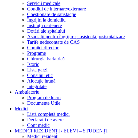
Servicii medicale
Condiții de internare/externare
Chestionare de satisfacție
Îngrijiri la domiciliu
Instituții partenere
Dotări ale spitalului
Asociații pentru îngrijire și asistență postspitalizare
Tarife nedecontate de CAS
Comitet director
Programe
Chirurgia bariatrică
Istoric
Lista garzi
Consiliul etic
Alocație hrană
Integritate
Ambulatoriu
Program de lucru
Documente Utile
Medici
Listă completă medici
Declarații de avere
Cont medic
MEDICI REZIDENȚI / ELEVI – STUDENȚI
Medici rezidenți