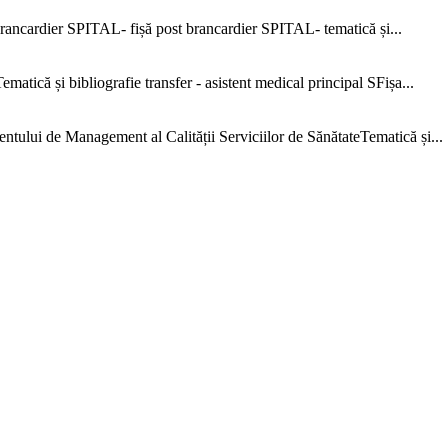
ncardier SPITAL- fișă post brancardier SPITAL- tematică și...
că și bibliografie transfer - asistent medical principal SFișa...
e Management al Calității Serviciilor de SănătateTematică și...