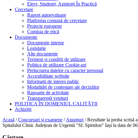
Elevi, Studenți, Asistenți În Practică
Cercetare
Raport autoevaluare
Platforma comună de cercetare
Proiecte europene
Comisia de etică
Documente
Documente interne
Legislație
Alte documente
Termeni și condiții de utilizare
Politica de utilizare Cookie-uri
Prelucrarea datelor cu caracter personal
Accesibilitate website
Informații de interes public
Modalități de contestare ale deciziilor
Rapoarte de activitate
Transparență venituri
POLITICA ÎN DOMENIUL CALITĂȚII
Achiziții
Acasă
/
Concursuri și examene
/
Anunțuri
/
Rezultate la proba scrisă 
Spitalului Clinic Județean de Urgentă "Sf. Spiridon" Iași la data de 0
Căutare