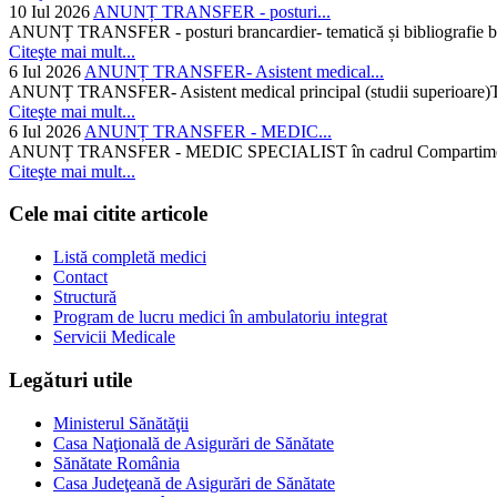
10 Iul 2026
ANUNȚ TRANSFER - posturi...
ANUNȚ TRANSFER - posturi brancardier- tematică și bibliografie bra
Citeşte mai mult...
6 Iul 2026
ANUNȚ TRANSFER- Asistent medical...
ANUNȚ TRANSFER- Asistent medical principal (studii superioare)Temati
Citeşte mai mult...
6 Iul 2026
ANUNȚ TRANSFER - MEDIC...
ANUNȚ TRANSFER - MEDIC SPECIALIST în cadrul Compartimentului d
Citeşte mai mult...
Cele mai citite articole
Listă completă medici
Contact
Structură
Program de lucru medici în ambulatoriu integrat
Servicii Medicale
Legături utile
Ministerul Sănătăţii
Casa Naţională de Asigurări de Sănătate
Sănătate România
Casa Judeţeană de Asigurări de Sănătate