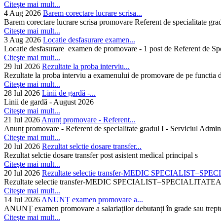
Citeşte mai mult...
4 Aug 2026
Barem corectare lucrare scrisa...
Barem corectare lucrare scrisa promovare Referent de specialitate gra
Citeşte mai mult...
3 Aug 2026
Locatie desfasurare examen...
Locatie desfasurare examen de promovare - 1 post de Referent de Spec
Citeşte mai mult...
29 Iul 2026
Rezultate la proba interviu...
Rezultate la proba interviu a examenului de promovare de pe functia de
Citeşte mai mult...
28 Iul 2026
Linii de gardă -...
Linii de gardă - August 2026
Citeşte mai mult...
21 Iul 2026
Anunț promovare - Referent...
Anunț promovare - Referent de specialitate gradul I - Serviciul Admini
Citeşte mai mult...
20 Iul 2026
Rezultat selctie dosare transfer...
Rezultat selctie dosare transfer post asistent medical principal s
Citeşte mai mult...
20 Iul 2026
Rezultate selectie transfer-MEDIC SPECIALIST–SPE
Rezultate selectie transfer-MEDIC SPECIALIST–SPECIAL
Citeşte mai mult...
14 Iul 2026
ANUNȚ examen promovare a...
ANUNȚ examen promovare a salariaților debutanți în grade sau trepte
Citeşte mai mult...