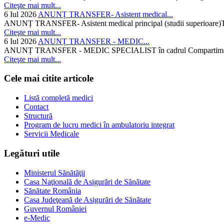
Citeşte mai mult...
6 Iul 2026
ANUNȚ TRANSFER- Asistent medical...
ANUNȚ TRANSFER- Asistent medical principal (studii superioare)Temati
Citeşte mai mult...
6 Iul 2026
ANUNȚ TRANSFER - MEDIC...
ANUNȚ TRANSFER - MEDIC SPECIALIST în cadrul Compartimentului d
Citeşte mai mult...
Cele mai citite articole
Listă completă medici
Contact
Structură
Program de lucru medici în ambulatoriu integrat
Servicii Medicale
Legături utile
Ministerul Sănătăţii
Casa Naţională de Asigurări de Sănătate
Sănătate România
Casa Judeţeană de Asigurări de Sănătate
Guvernul României
e-Medic