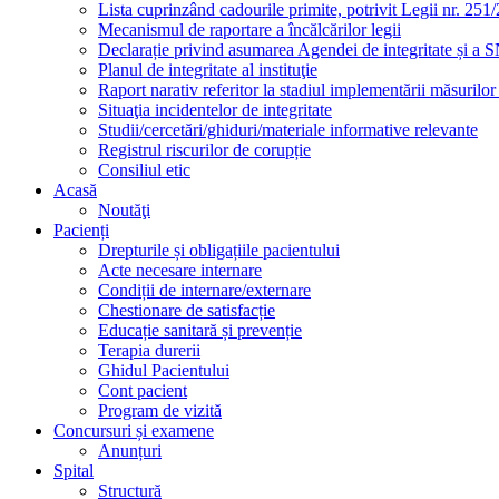
Lista cuprinzând cadourile primite, potrivit Legii nr. 251/
Mecanismul de raportare a încălcărilor legii
Declarație privind asumarea Agendei de integritate și a
Planul de integritate al instituţie
Raport narativ referitor la stadiul implementării măsurilo
Situaţia incidentelor de integritate
Studii/cercetări/ghiduri/materiale informative relevante
Registrul riscurilor de corupție
Consiliul etic
Acasă
Noutăţi
Pacienți
Drepturile și obligațiile pacientului
Acte necesare internare
Condiții de internare/externare
Chestionare de satisfacție
Educație sanitară și prevenție
Terapia durerii
Ghidul Pacientului
Cont pacient
Program de vizită
Concursuri și examene
Anunțuri
Spital
Structură