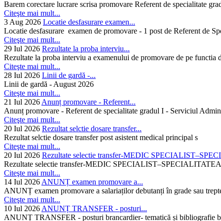
Barem corectare lucrare scrisa promovare Referent de specialitate gra
Citeşte mai mult...
3 Aug 2026
Locatie desfasurare examen...
Locatie desfasurare examen de promovare - 1 post de Referent de Spec
Citeşte mai mult...
29 Iul 2026
Rezultate la proba interviu...
Rezultate la proba interviu a examenului de promovare de pe functia de
Citeşte mai mult...
28 Iul 2026
Linii de gardă -...
Linii de gardă - August 2026
Citeşte mai mult...
21 Iul 2026
Anunț promovare - Referent...
Anunț promovare - Referent de specialitate gradul I - Serviciul Admini
Citeşte mai mult...
20 Iul 2026
Rezultat selctie dosare transfer...
Rezultat selctie dosare transfer post asistent medical principal s
Citeşte mai mult...
20 Iul 2026
Rezultate selectie transfer-MEDIC SPECIALIST–SPE
Rezultate selectie transfer-MEDIC SPECIALIST–SPECIAL
Citeşte mai mult...
14 Iul 2026
ANUNȚ examen promovare a...
ANUNȚ examen promovare a salariaților debutanți în grade sau trepte
Citeşte mai mult...
10 Iul 2026
ANUNȚ TRANSFER - posturi...
ANUNȚ TRANSFER - posturi brancardier- tematică și bibliografie bra