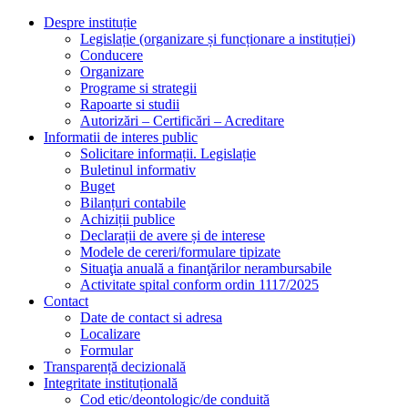
Despre instituție
Legislație (organizare și funcționare a instituției)
Conducere
Organizare
Programe si strategii
Rapoarte si studii
Autorizări – Certificări – Acreditare
Informatii de interes public
Solicitare informații. Legislație
Buletinul informativ
Buget
Bilanțuri contabile
Achiziții publice
Declarații de avere și de interese
Modele de cereri/formulare tipizate
Situaţia anuală a finanţărilor nerambursabile
Activitate spital conform ordin 1117/2025
Contact
Date de contact si adresa
Localizare
Formular
Transparență decizională
Integritate instituțională
Cod etic/deontologic/de conduită