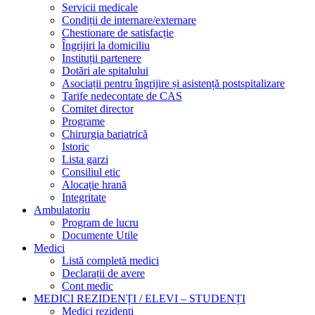
Servicii medicale
Condiții de internare/externare
Chestionare de satisfacție
Îngrijiri la domiciliu
Instituții partenere
Dotări ale spitalului
Asociații pentru îngrijire și asistență postspitalizare
Tarife nedecontate de CAS
Comitet director
Programe
Chirurgia bariatrică
Istoric
Lista garzi
Consiliul etic
Alocație hrană
Integritate
Ambulatoriu
Program de lucru
Documente Utile
Medici
Listă completă medici
Declarații de avere
Cont medic
MEDICI REZIDENȚI / ELEVI – STUDENȚI
Medici rezidenți