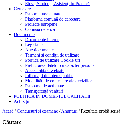
Elevi, Studenți, Asistenți În Practică
Cercetare
Raport autoevaluare
Platforma comună de cercetare
Proiecte europene
Comisia de etică
Documente
Documente interne
Legislație
Alte documente
Termeni și condiții de utilizare
Politica de utilizare Cookie-uri
Prelucrarea datelor cu caracter personal
Accesibilitate website
Informații de interes public
Modalități de contestare ale deciziilor
Rapoarte de activitate
Transparență venituri
POLITICA ÎN DOMENIUL CALITĂȚII
Achiziții
Acasă
/
Concursuri și examene
/
Anunțuri
/
Rezultate probă scrisă
Căutare