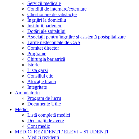
Servicii medicale
Condiții de internare/externare
Chestionare de satisfacție
Îngrijiri la domiciliu
Instituții partenere
Dotări ale spitalului
Asociații pentru îngrijire și asistență postspitalizare
Tarife nedecontate de CAS
Comitet director
Programe
Chirurgia bariatrică
Istoric
Lista garzi
Consiliul etic
Alocație hrană
Integritate
Ambulatoriu
Program de lucru
Documente Utile
Medici
Listă completă medici
Declarații de avere
Cont medic
MEDICI REZIDENȚI / ELEVI – STUDENȚI
Medici rezidenți