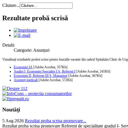
Căutare...
Rezultate probă scrisă
Detalii
Categorie: Anunțuri
Vizualizați rezultatele probei scrise pentru funcțiile vacante din cadrul Spitalului Clinic de Ur
Economist IA
[Adobe Acrobat, 357Kb]
Analist I, Economist Specialist I A, Referent I
[Adobe Acrobat, 241Kb]
Economist II, Referent III S, Magaziner
[Adobe Acrobat, 367Kb]
Asistenți medicali
[Adobe Acrobat, 572Kb]
Noutăţi
5 Aug 2026
Rezultat proba scrisa promovare...
Rezultat proba scrisa promovare Referent de specialitate gradul I- Se