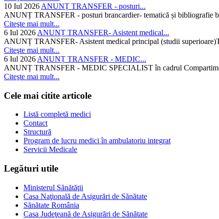
10 Iul 2026
ANUNȚ TRANSFER - posturi...
ANUNȚ TRANSFER - posturi brancardier- tematică și bibliografie bra
Citeşte mai mult...
6 Iul 2026
ANUNȚ TRANSFER- Asistent medical...
ANUNȚ TRANSFER- Asistent medical principal (studii superioare)Temati
Citeşte mai mult...
6 Iul 2026
ANUNȚ TRANSFER - MEDIC...
ANUNȚ TRANSFER - MEDIC SPECIALIST în cadrul Compartimentului d
Citeşte mai mult...
Cele mai citite articole
Listă completă medici
Contact
Structură
Program de lucru medici în ambulatoriu integrat
Servicii Medicale
Legături utile
Ministerul Sănătăţii
Casa Naţională de Asigurări de Sănătate
Sănătate România
Casa Judeţeană de Asigurări de Sănătate