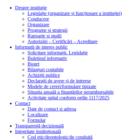
Despre instituție
Legislație (organizare și funcționare a instituției)
Conducere
Organizare
Programe si strategii
Rapoarte si studii
Autorizări – Certificări – Acreditare
Informatii de interes public
Solicitare informații. Legislație
Buletinul informativ
Buget
Bilanțuri contabile
Achiziții publice
Declarații de avere și de interese
Modele de cereri/formulare tipizate
Situaţia anuală a finanţărilor nerambursabile
Activitate spital conform ordin 1117/2025
Contact
Date de contact si adresa
Localizare
Formular
Transparență decizională
Integritate instituțională
Cod etic/deontologic/de conduită