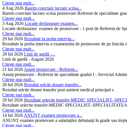
Citeşte mai mult...
4 Aug 2026
Barem corectare lucrare scrisa...
Barem corectare lucrare scrisa promovare Referent de specialitate gra
Citeşte mai mult...
3 Aug 2026
Locatie desfasurare examen...
Locatie desfasurare examen de promovare - 1 post de Referent de Spec
Citeşte mai mult...
29 Iul 2026
Rezultate la proba interviu...
Rezultate la proba interviu a examenului de promovare de pe functia de
Citeşte mai mult...
28 Iul 2026
Linii de gardă -...
Linii de gardă - August 2026
Citeşte mai mult...
21 Iul 2026
Anunț promovare - Referent...
Anunț promovare - Referent de specialitate gradul I - Serviciul Admini
Citeşte mai mult...
20 Iul 2026
Rezultat selctie dosare transfer...
Rezultat selctie dosare transfer post asistent medical principal s
Citeşte mai mult...
20 Iul 2026
Rezultate selectie transfer-MEDIC SPECIALIST–SPE
Rezultate selectie transfer-MEDIC SPECIALIST–SPECIAL
Citeşte mai mult...
14 Iul 2026
ANUNȚ examen promovare a...
ANUNȚ examen promovare a salariaților debutanți în grade sau trepte
Citeşte mai mult...