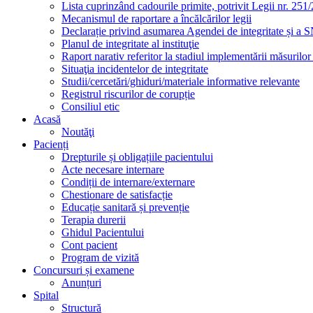
Lista cuprinzând cadourile primite, potrivit Legii nr. 251/
Mecanismul de raportare a încălcărilor legii
Declarație privind asumarea Agendei de integritate și a
Planul de integritate al instituţie
Raport narativ referitor la stadiul implementării măsurilo
Situaţia incidentelor de integritate
Studii/cercetări/ghiduri/materiale informative relevante
Registrul riscurilor de corupție
Consiliul etic
Acasă
Noutăţi
Pacienți
Drepturile și obligațiile pacientului
Acte necesare internare
Condiții de internare/externare
Chestionare de satisfacție
Educație sanitară și prevenție
Terapia durerii
Ghidul Pacientului
Cont pacient
Program de vizită
Concursuri și examene
Anunțuri
Spital
Structură