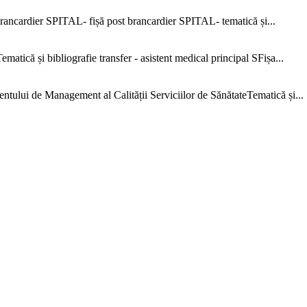
ncardier SPITAL- fișă post brancardier SPITAL- tematică și...
că și bibliografie transfer - asistent medical principal SFișa...
e Management al Calității Serviciilor de SănătateTematică și...