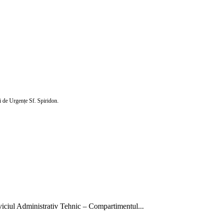
ui de Urgențe Sf. Spiridon.
rviciul Administrativ Tehnic – Compartimentul...