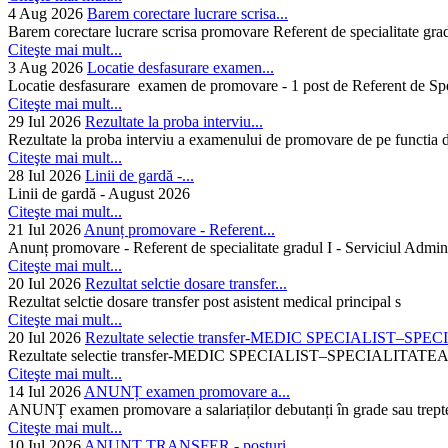
4 Aug 2026
Barem corectare lucrare scrisa...
Barem corectare lucrare scrisa promovare Referent de specialitate gra
Citeşte mai mult...
3 Aug 2026
Locatie desfasurare examen...
Locatie desfasurare examen de promovare - 1 post de Referent de Spec
Citeşte mai mult...
29 Iul 2026
Rezultate la proba interviu...
Rezultate la proba interviu a examenului de promovare de pe functia de
Citeşte mai mult...
28 Iul 2026
Linii de gardă -...
Linii de gardă - August 2026
Citeşte mai mult...
21 Iul 2026
Anunț promovare - Referent...
Anunț promovare - Referent de specialitate gradul I - Serviciul Admini
Citeşte mai mult...
20 Iul 2026
Rezultat selctie dosare transfer...
Rezultat selctie dosare transfer post asistent medical principal s
Citeşte mai mult...
20 Iul 2026
Rezultate selectie transfer-MEDIC SPECIALIST–SPE
Rezultate selectie transfer-MEDIC SPECIALIST–SPECIAL
Citeşte mai mult...
14 Iul 2026
ANUNȚ examen promovare a...
ANUNȚ examen promovare a salariaților debutanți în grade sau trepte
Citeşte mai mult...
10 Iul 2026
ANUNȚ TRANSFER - posturi...