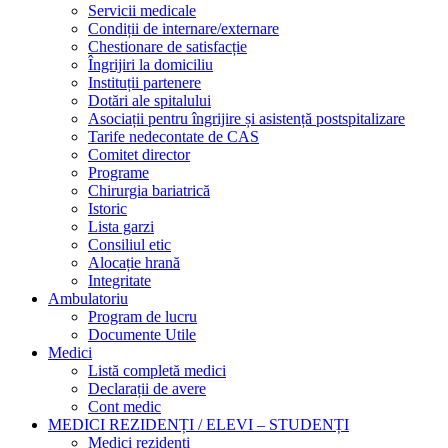
Servicii medicale
Condiții de internare/externare
Chestionare de satisfacție
Îngrijiri la domiciliu
Instituții partenere
Dotări ale spitalului
Asociații pentru îngrijire și asistență postspitalizare
Tarife nedecontate de CAS
Comitet director
Programe
Chirurgia bariatrică
Istoric
Lista garzi
Consiliul etic
Alocație hrană
Integritate
Ambulatoriu
Program de lucru
Documente Utile
Medici
Listă completă medici
Declarații de avere
Cont medic
MEDICI REZIDENȚI / ELEVI – STUDENȚI
Medici rezidenți