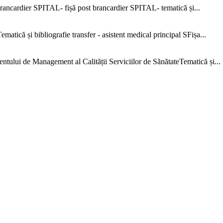
ncardier SPITAL- fișă post brancardier SPITAL- tematică și...
că și bibliografie transfer - asistent medical principal SFișa...
e Management al Calității Serviciilor de SănătateTematică și...