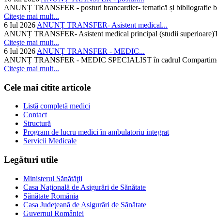
ANUNȚ TRANSFER - posturi brancardier- tematică și bibliografie bra
Citeşte mai mult...
6 Iul 2026
ANUNȚ TRANSFER- Asistent medical...
ANUNȚ TRANSFER- Asistent medical principal (studii superioare)Temati
Citeşte mai mult...
6 Iul 2026
ANUNȚ TRANSFER - MEDIC...
ANUNȚ TRANSFER - MEDIC SPECIALIST în cadrul Compartimentului d
Citeşte mai mult...
Cele mai citite articole
Listă completă medici
Contact
Structură
Program de lucru medici în ambulatoriu integrat
Servicii Medicale
Legături utile
Ministerul Sănătăţii
Casa Naţională de Asigurări de Sănătate
Sănătate România
Casa Judeţeană de Asigurări de Sănătate
Guvernul României