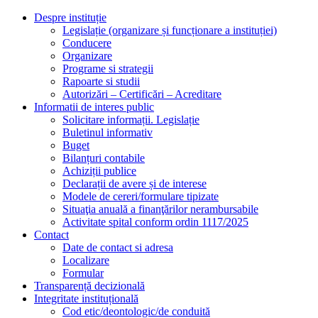
Despre instituție
Legislație (organizare și funcționare a instituției)
Conducere
Organizare
Programe si strategii
Rapoarte si studii
Autorizări – Certificări – Acreditare
Informatii de interes public
Solicitare informații. Legislație
Buletinul informativ
Buget
Bilanțuri contabile
Achiziții publice
Declarații de avere și de interese
Modele de cereri/formulare tipizate
Situaţia anuală a finanţărilor nerambursabile
Activitate spital conform ordin 1117/2025
Contact
Date de contact si adresa
Localizare
Formular
Transparență decizională
Integritate instituțională
Cod etic/deontologic/de conduită