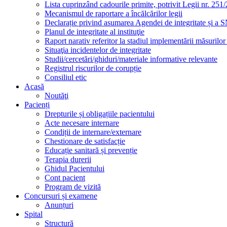
Lista cuprinzând cadourile primite, potrivit Legii nr. 251/
Mecanismul de raportare a încălcărilor legii
Declarație privind asumarea Agendei de integritate și a
Planul de integritate al instituţie
Raport narativ referitor la stadiul implementării măsurilo
Situaţia incidentelor de integritate
Studii/cercetări/ghiduri/materiale informative relevante
Registrul riscurilor de corupție
Consiliul etic
Acasă
Noutăţi
Pacienți
Drepturile și obligațiile pacientului
Acte necesare internare
Condiții de internare/externare
Chestionare de satisfacție
Educație sanitară și prevenție
Terapia durerii
Ghidul Pacientului
Cont pacient
Program de vizită
Concursuri și examene
Anunțuri
Spital
Structură