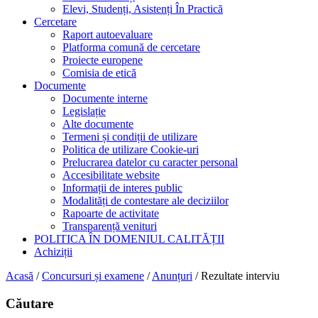
Elevi, Studenți, Asistenți În Practică
Cercetare
Raport autoevaluare
Platforma comună de cercetare
Proiecte europene
Comisia de etică
Documente
Documente interne
Legislație
Alte documente
Termeni și condiții de utilizare
Politica de utilizare Cookie-uri
Prelucrarea datelor cu caracter personal
Accesibilitate website
Informații de interes public
Modalități de contestare ale deciziilor
Rapoarte de activitate
Transparență venituri
POLITICA ÎN DOMENIUL CALITĂȚII
Achiziții
Acasă
/
Concursuri și examene
/
Anunțuri
/
Rezultate interviu
Căutare