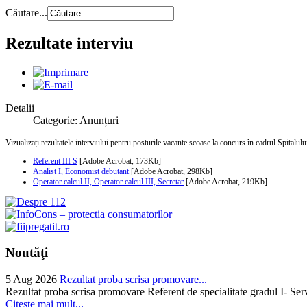
Căutare...
Rezultate interviu
Detalii
Categorie: Anunțuri
Vizualizați rezultatele interviului pentru posturile vacante scoase la concurs în cadrul Spitalul
Referent III S
[Adobe Acrobat, 173Kb]
Analist I, Economist debutant
[Adobe Acrobat, 298Kb]
Operator calcul II, Operator calcul III, Secretar
[Adobe Acrobat, 219Kb]
Noutăţi
5 Aug 2026
Rezultat proba scrisa promovare...
Rezultat proba scrisa promovare Referent de specialitate gradul I- Se
Citeşte mai mult...