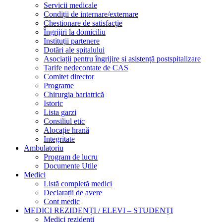
Servicii medicale
Condiții de internare/externare
Chestionare de satisfacție
Îngrijiri la domiciliu
Instituții partenere
Dotări ale spitalului
Asociații pentru îngrijire și asistență postspitalizare
Tarife nedecontate de CAS
Comitet director
Programe
Chirurgia bariatrică
Istoric
Lista garzi
Consiliul etic
Alocație hrană
Integritate
Ambulatoriu
Program de lucru
Documente Utile
Medici
Listă completă medici
Declarații de avere
Cont medic
MEDICI REZIDENȚI / ELEVI – STUDENȚI
Medici rezidenți