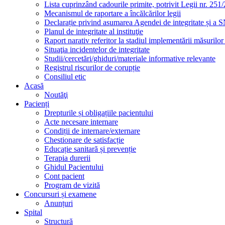
Lista cuprinzând cadourile primite, potrivit Legii nr. 251/
Mecanismul de raportare a încălcărilor legii
Declarație privind asumarea Agendei de integritate și a
Planul de integritate al instituţie
Raport narativ referitor la stadiul implementării măsurilo
Situaţia incidentelor de integritate
Studii/cercetări/ghiduri/materiale informative relevante
Registrul riscurilor de corupție
Consiliul etic
Acasă
Noutăţi
Pacienți
Drepturile și obligațiile pacientului
Acte necesare internare
Condiții de internare/externare
Chestionare de satisfacție
Educație sanitară și prevenție
Terapia durerii
Ghidul Pacientului
Cont pacient
Program de vizită
Concursuri și examene
Anunțuri
Spital
Structură