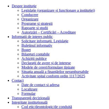
Despre instituție
Legislație (organizare și funcționare a instituției)
Conducere
Organizare
Programe si strategii
Rapoarte si studii
Autorizări – Certificări – Acreditare
Informatii de interes public
Solicitare informații. Legislație
Buletinul informativ
Buget
Bilanțuri contabile
Achiziții publice
Declarații de avere și de interese
Modele de cereri/formulare tipizate
Situaţia anuală a finanţărilor nerambursabile
Activitate spital conform ordin 1117/2025
Contact
Date de contact si adresa
Localizare
Formular
Transparență decizională
Integritate instituțională
Cod etic/deontologic/de conduită