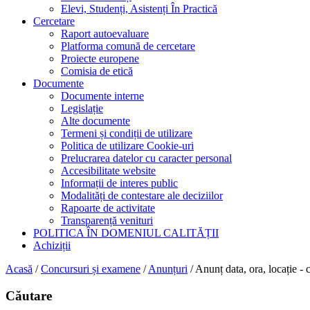
Elevi, Studenți, Asistenți În Practică
Cercetare
Raport autoevaluare
Platforma comună de cercetare
Proiecte europene
Comisia de etică
Documente
Documente interne
Legislație
Alte documente
Termeni și condiții de utilizare
Politica de utilizare Cookie-uri
Prelucrarea datelor cu caracter personal
Accesibilitate website
Informații de interes public
Modalități de contestare ale deciziilor
Rapoarte de activitate
Transparență venituri
POLITICA ÎN DOMENIUL CALITĂȚII
Achiziții
Acasă
/
Concursuri și examene
/
Anunțuri
/
Anunț data, ora, locație
Căutare