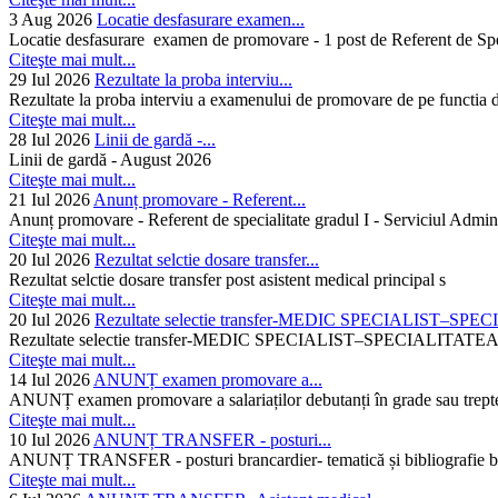
3 Aug 2026
Locatie desfasurare examen...
Locatie desfasurare examen de promovare - 1 post de Referent de Spec
Citeşte mai mult...
29 Iul 2026
Rezultate la proba interviu...
Rezultate la proba interviu a examenului de promovare de pe functia de
Citeşte mai mult...
28 Iul 2026
Linii de gardă -...
Linii de gardă - August 2026
Citeşte mai mult...
21 Iul 2026
Anunț promovare - Referent...
Anunț promovare - Referent de specialitate gradul I - Serviciul Admini
Citeşte mai mult...
20 Iul 2026
Rezultat selctie dosare transfer...
Rezultat selctie dosare transfer post asistent medical principal s
Citeşte mai mult...
20 Iul 2026
Rezultate selectie transfer-MEDIC SPECIALIST–SPE
Rezultate selectie transfer-MEDIC SPECIALIST–SPECIAL
Citeşte mai mult...
14 Iul 2026
ANUNȚ examen promovare a...
ANUNȚ examen promovare a salariaților debutanți în grade sau trepte
Citeşte mai mult...
10 Iul 2026
ANUNȚ TRANSFER - posturi...
ANUNȚ TRANSFER - posturi brancardier- tematică și bibliografie bra
Citeşte mai mult...