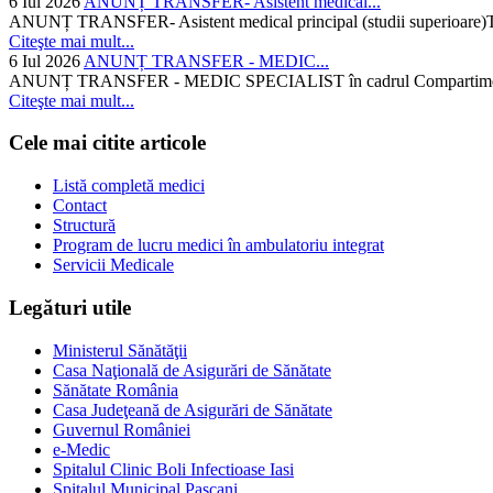
6 Iul 2026
ANUNȚ TRANSFER- Asistent medical...
ANUNȚ TRANSFER- Asistent medical principal (studii superioare)Temati
Citeşte mai mult...
6 Iul 2026
ANUNȚ TRANSFER - MEDIC...
ANUNȚ TRANSFER - MEDIC SPECIALIST în cadrul Compartimentului d
Citeşte mai mult...
Cele mai citite articole
Listă completă medici
Contact
Structură
Program de lucru medici în ambulatoriu integrat
Servicii Medicale
Legături utile
Ministerul Sănătăţii
Casa Naţională de Asigurări de Sănătate
Sănătate România
Casa Judeţeană de Asigurări de Sănătate
Guvernul României
e-Medic
Spitalul Clinic Boli Infectioase Iasi
Spitalul Municipal Pascani