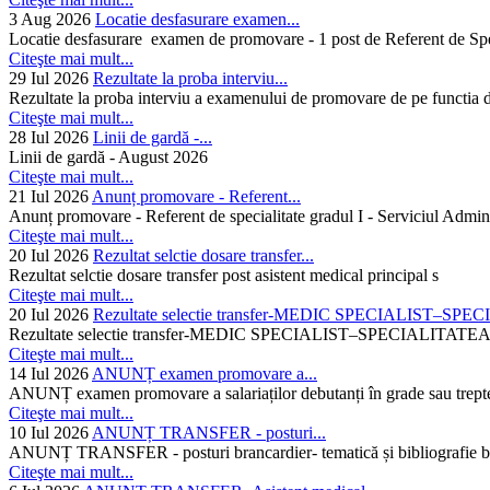
3 Aug 2026
Locatie desfasurare examen...
Locatie desfasurare examen de promovare - 1 post de Referent de Spec
Citeşte mai mult...
29 Iul 2026
Rezultate la proba interviu...
Rezultate la proba interviu a examenului de promovare de pe functia de
Citeşte mai mult...
28 Iul 2026
Linii de gardă -...
Linii de gardă - August 2026
Citeşte mai mult...
21 Iul 2026
Anunț promovare - Referent...
Anunț promovare - Referent de specialitate gradul I - Serviciul Admini
Citeşte mai mult...
20 Iul 2026
Rezultat selctie dosare transfer...
Rezultat selctie dosare transfer post asistent medical principal s
Citeşte mai mult...
20 Iul 2026
Rezultate selectie transfer-MEDIC SPECIALIST–SPE
Rezultate selectie transfer-MEDIC SPECIALIST–SPECIAL
Citeşte mai mult...
14 Iul 2026
ANUNȚ examen promovare a...
ANUNȚ examen promovare a salariaților debutanți în grade sau trepte
Citeşte mai mult...
10 Iul 2026
ANUNȚ TRANSFER - posturi...
ANUNȚ TRANSFER - posturi brancardier- tematică și bibliografie bra
Citeşte mai mult...