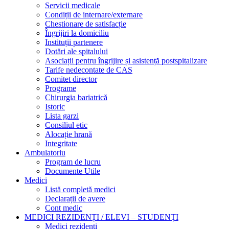
Servicii medicale
Condiții de internare/externare
Chestionare de satisfacție
Îngrijiri la domiciliu
Instituții partenere
Dotări ale spitalului
Asociații pentru îngrijire și asistență postspitalizare
Tarife nedecontate de CAS
Comitet director
Programe
Chirurgia bariatrică
Istoric
Lista garzi
Consiliul etic
Alocație hrană
Integritate
Ambulatoriu
Program de lucru
Documente Utile
Medici
Listă completă medici
Declarații de avere
Cont medic
MEDICI REZIDENȚI / ELEVI – STUDENȚI
Medici rezidenți