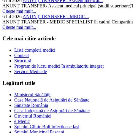
6 Iul 2026
ANUNȚ TRANSFER- Asistent medical...
ANUNȚ TRANSFER- Asistent medical principal (studii superioare)Temati
Citeşte mai mult...
6 Iul 2026
ANUNȚ TRANSFER - MEDIC...
ANUNȚ TRANSFER - MEDIC SPECIALIST în cadrul Compartimentului d
Citeşte mai mult...
Cele mai citite articole
Listă completă medici
Contact
Structură
Program de lucru medici în ambulatoriu integrat
Servicii Medicale
Legături utile
Ministerul Sănătăţii
Casa Naţională de Asigurări de Sănătate
Sănătate România
Casa Judeţeană de Asigurări de Sănătate
Guvernul României
e-Medic
Spitalul Clinic Boli Infectioase Iasi
Spitalul Municipal Pascani