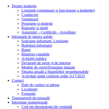
Despre instituție
Legislație (organizare și funcționare a instituției)
Conducere
Organizare
Programe si strategii
Rapoarte si studii
Autorizări – Certificări – Acreditare
Informatii de interes public
Solicitare informații. Legislație
Buletinul informativ
Buget
Bilanțuri contabile
Achiziții publice
Declarații de avere și de interese
Modele de cereri/formulare tipizate
Situaţia anuală a finanţărilor nerambursabile
Activitate spital conform ordin 1117/2025
Contact
Date de contact si adresa
Localizare
Formular
Transparență decizională
Integritate instituțională
Cod etic/deontologic/de conduită