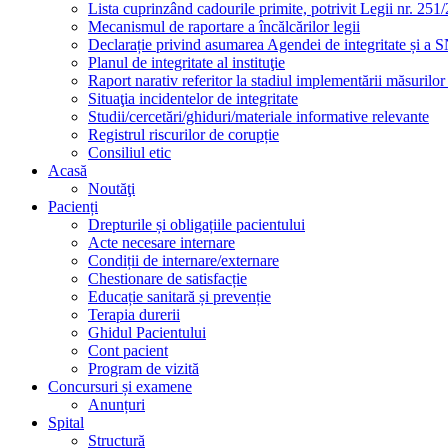
Lista cuprinzând cadourile primite, potrivit Legii nr. 251/
Mecanismul de raportare a încălcărilor legii
Declarație privind asumarea Agendei de integritate și a
Planul de integritate al instituţie
Raport narativ referitor la stadiul implementării măsurilo
Situaţia incidentelor de integritate
Studii/cercetări/ghiduri/materiale informative relevante
Registrul riscurilor de corupție
Consiliul etic
Acasă
Noutăţi
Pacienți
Drepturile și obligațiile pacientului
Acte necesare internare
Condiții de internare/externare
Chestionare de satisfacție
Educație sanitară și prevenție
Terapia durerii
Ghidul Pacientului
Cont pacient
Program de vizită
Concursuri și examene
Anunțuri
Spital
Structură