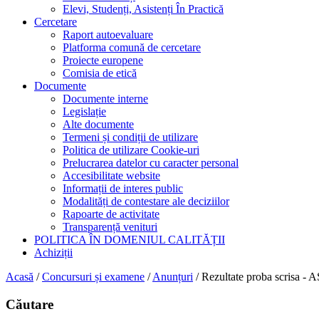
Elevi, Studenți, Asistenți În Practică
Cercetare
Raport autoevaluare
Platforma comună de cercetare
Proiecte europene
Comisia de etică
Documente
Documente interne
Legislație
Alte documente
Termeni și condiții de utilizare
Politica de utilizare Cookie-uri
Prelucrarea datelor cu caracter personal
Accesibilitate website
Informații de interes public
Modalități de contestare ale deciziilor
Rapoarte de activitate
Transparență venituri
POLITICA ÎN DOMENIUL CALITĂȚII
Achiziții
Acasă
/
Concursuri și examene
/
Anunțuri
/
Rezultate proba scri
Căutare