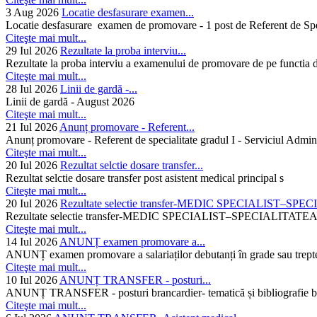
3 Aug 2026
Locatie desfasurare examen...
Locatie desfasurare examen de promovare - 1 post de Referent de Spec
Citeşte mai mult...
29 Iul 2026
Rezultate la proba interviu...
Rezultate la proba interviu a examenului de promovare de pe functia de
Citeşte mai mult...
28 Iul 2026
Linii de gardă -...
Linii de gardă - August 2026
Citeşte mai mult...
21 Iul 2026
Anunț promovare - Referent...
Anunț promovare - Referent de specialitate gradul I - Serviciul Admini
Citeşte mai mult...
20 Iul 2026
Rezultat selctie dosare transfer...
Rezultat selctie dosare transfer post asistent medical principal s
Citeşte mai mult...
20 Iul 2026
Rezultate selectie transfer-MEDIC SPECIALIST–SPE
Rezultate selectie transfer-MEDIC SPECIALIST–SPECIAL
Citeşte mai mult...
14 Iul 2026
ANUNȚ examen promovare a...
ANUNȚ examen promovare a salariaților debutanți în grade sau trepte
Citeşte mai mult...
10 Iul 2026
ANUNȚ TRANSFER - posturi...
ANUNȚ TRANSFER - posturi brancardier- tematică și bibliografie bra
Citeşte mai mult...