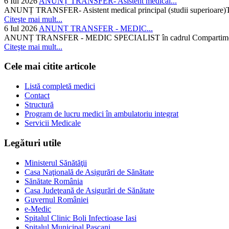
6 Iul 2026
ANUNȚ TRANSFER- Asistent medical...
ANUNȚ TRANSFER- Asistent medical principal (studii superioare)Temati
Citeşte mai mult...
6 Iul 2026
ANUNȚ TRANSFER - MEDIC...
ANUNȚ TRANSFER - MEDIC SPECIALIST în cadrul Compartimentului d
Citeşte mai mult...
Cele mai citite articole
Listă completă medici
Contact
Structură
Program de lucru medici în ambulatoriu integrat
Servicii Medicale
Legături utile
Ministerul Sănătăţii
Casa Naţională de Asigurări de Sănătate
Sănătate România
Casa Judeţeană de Asigurări de Sănătate
Guvernul României
e-Medic
Spitalul Clinic Boli Infectioase Iasi
Spitalul Municipal Pascani