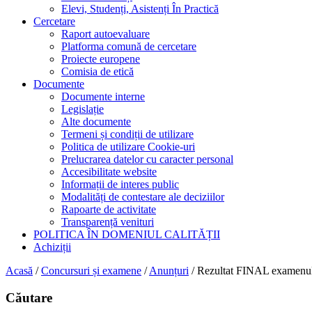
Elevi, Studenți, Asistenți În Practică
Cercetare
Raport autoevaluare
Platforma comună de cercetare
Proiecte europene
Comisia de etică
Documente
Documente interne
Legislație
Alte documente
Termeni și condiții de utilizare
Politica de utilizare Cookie-uri
Prelucrarea datelor cu caracter personal
Accesibilitate website
Informații de interes public
Modalități de contestare ale deciziilor
Rapoarte de activitate
Transparență venituri
POLITICA ÎN DOMENIUL CALITĂȚII
Achiziții
Acasă
/
Concursuri și examene
/
Anunțuri
/
Rezultat FINAL examen
Căutare