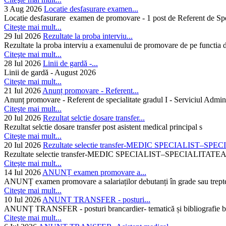
3 Aug 2026
Locatie desfasurare examen...
Locatie desfasurare examen de promovare - 1 post de Referent de Spec
Citeşte mai mult...
29 Iul 2026
Rezultate la proba interviu...
Rezultate la proba interviu a examenului de promovare de pe functia de
Citeşte mai mult...
28 Iul 2026
Linii de gardă -...
Linii de gardă - August 2026
Citeşte mai mult...
21 Iul 2026
Anunț promovare - Referent...
Anunț promovare - Referent de specialitate gradul I - Serviciul Admini
Citeşte mai mult...
20 Iul 2026
Rezultat selctie dosare transfer...
Rezultat selctie dosare transfer post asistent medical principal s
Citeşte mai mult...
20 Iul 2026
Rezultate selectie transfer-MEDIC SPECIALIST–SPE
Rezultate selectie transfer-MEDIC SPECIALIST–SPECIAL
Citeşte mai mult...
14 Iul 2026
ANUNȚ examen promovare a...
ANUNȚ examen promovare a salariaților debutanți în grade sau trepte
Citeşte mai mult...
10 Iul 2026
ANUNȚ TRANSFER - posturi...
ANUNȚ TRANSFER - posturi brancardier- tematică și bibliografie bra
Citeşte mai mult...