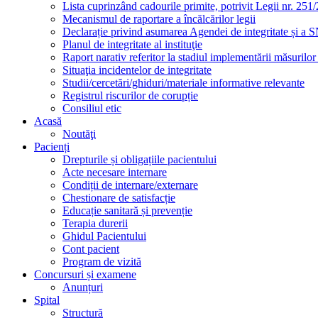
Lista cuprinzând cadourile primite, potrivit Legii nr. 251/
Mecanismul de raportare a încălcărilor legii
Declarație privind asumarea Agendei de integritate și a
Planul de integritate al instituţie
Raport narativ referitor la stadiul implementării măsurilo
Situaţia incidentelor de integritate
Studii/cercetări/ghiduri/materiale informative relevante
Registrul riscurilor de corupție
Consiliul etic
Acasă
Noutăţi
Pacienți
Drepturile și obligațiile pacientului
Acte necesare internare
Condiții de internare/externare
Chestionare de satisfacție
Educație sanitară și prevenție
Terapia durerii
Ghidul Pacientului
Cont pacient
Program de vizită
Concursuri și examene
Anunțuri
Spital
Structură