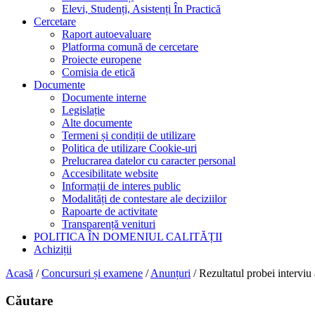
Elevi, Studenți, Asistenți În Practică
Cercetare
Raport autoevaluare
Platforma comună de cercetare
Proiecte europene
Comisia de etică
Documente
Documente interne
Legislație
Alte documente
Termeni și condiții de utilizare
Politica de utilizare Cookie-uri
Prelucrarea datelor cu caracter personal
Accesibilitate website
Informații de interes public
Modalități de contestare ale deciziilor
Rapoarte de activitate
Transparență venituri
POLITICA ÎN DOMENIUL CALITĂȚII
Achiziții
Acasă
/
Concursuri și examene
/
Anunțuri
/
Rezultatul probei intervi
Căutare