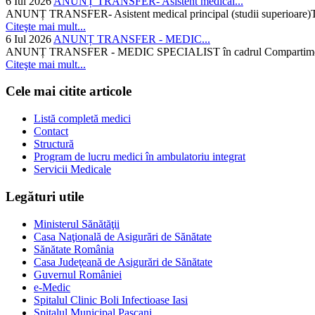
6 Iul 2026
ANUNȚ TRANSFER- Asistent medical...
ANUNȚ TRANSFER- Asistent medical principal (studii superioare)Temati
Citeşte mai mult...
6 Iul 2026
ANUNȚ TRANSFER - MEDIC...
ANUNȚ TRANSFER - MEDIC SPECIALIST în cadrul Compartimentului d
Citeşte mai mult...
Cele mai citite articole
Listă completă medici
Contact
Structură
Program de lucru medici în ambulatoriu integrat
Servicii Medicale
Legături utile
Ministerul Sănătăţii
Casa Naţională de Asigurări de Sănătate
Sănătate România
Casa Judeţeană de Asigurări de Sănătate
Guvernul României
e-Medic
Spitalul Clinic Boli Infectioase Iasi
Spitalul Municipal Pascani