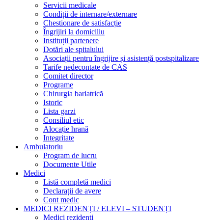
Servicii medicale
Condiții de internare/externare
Chestionare de satisfacție
Îngrijiri la domiciliu
Instituții partenere
Dotări ale spitalului
Asociații pentru îngrijire și asistență postspitalizare
Tarife nedecontate de CAS
Comitet director
Programe
Chirurgia bariatrică
Istoric
Lista garzi
Consiliul etic
Alocație hrană
Integritate
Ambulatoriu
Program de lucru
Documente Utile
Medici
Listă completă medici
Declarații de avere
Cont medic
MEDICI REZIDENȚI / ELEVI – STUDENȚI
Medici rezidenți