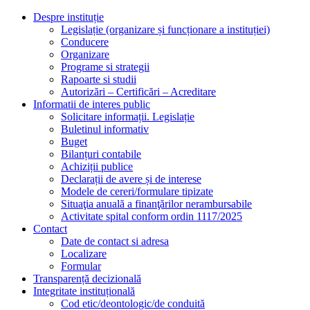
Despre instituție
Legislație (organizare și funcționare a instituției)
Conducere
Organizare
Programe si strategii
Rapoarte si studii
Autorizări – Certificări – Acreditare
Informatii de interes public
Solicitare informații. Legislație
Buletinul informativ
Buget
Bilanțuri contabile
Achiziții publice
Declarații de avere și de interese
Modele de cereri/formulare tipizate
Situaţia anuală a finanţărilor nerambursabile
Activitate spital conform ordin 1117/2025
Contact
Date de contact si adresa
Localizare
Formular
Transparență decizională
Integritate instituțională
Cod etic/deontologic/de conduită