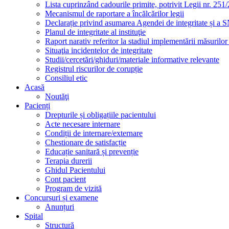
Lista cuprinzând cadourile primite, potrivit Legii nr. 251/
Mecanismul de raportare a încălcărilor legii
Declarație privind asumarea Agendei de integritate și a
Planul de integritate al instituţie
Raport narativ referitor la stadiul implementării măsurilo
Situaţia incidentelor de integritate
Studii/cercetări/ghiduri/materiale informative relevante
Registrul riscurilor de corupție
Consiliul etic
Acasă
Noutăţi
Pacienți
Drepturile și obligațiile pacientului
Acte necesare internare
Condiții de internare/externare
Chestionare de satisfacție
Educație sanitară și prevenție
Terapia durerii
Ghidul Pacientului
Cont pacient
Program de vizită
Concursuri și examene
Anunțuri
Spital
Structură