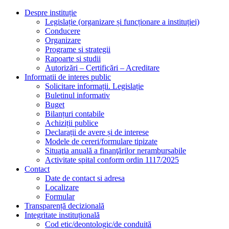
Despre instituție
Legislație (organizare și funcționare a instituției)
Conducere
Organizare
Programe si strategii
Rapoarte si studii
Autorizări – Certificări – Acreditare
Informatii de interes public
Solicitare informații. Legislație
Buletinul informativ
Buget
Bilanțuri contabile
Achiziții publice
Declarații de avere și de interese
Modele de cereri/formulare tipizate
Situaţia anuală a finanţărilor nerambursabile
Activitate spital conform ordin 1117/2025
Contact
Date de contact si adresa
Localizare
Formular
Transparență decizională
Integritate instituțională
Cod etic/deontologic/de conduită