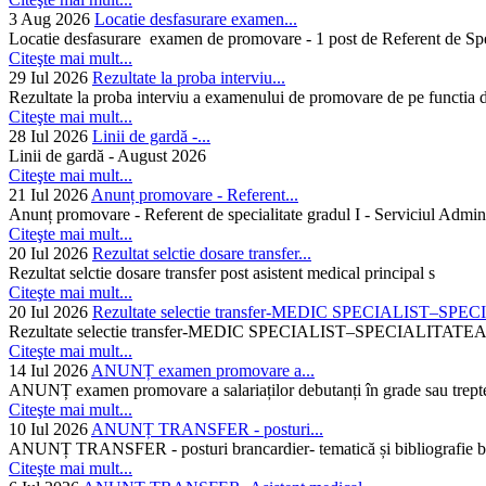
3 Aug 2026
Locatie desfasurare examen...
Locatie desfasurare examen de promovare - 1 post de Referent de Spec
Citeşte mai mult...
29 Iul 2026
Rezultate la proba interviu...
Rezultate la proba interviu a examenului de promovare de pe functia de
Citeşte mai mult...
28 Iul 2026
Linii de gardă -...
Linii de gardă - August 2026
Citeşte mai mult...
21 Iul 2026
Anunț promovare - Referent...
Anunț promovare - Referent de specialitate gradul I - Serviciul Admini
Citeşte mai mult...
20 Iul 2026
Rezultat selctie dosare transfer...
Rezultat selctie dosare transfer post asistent medical principal s
Citeşte mai mult...
20 Iul 2026
Rezultate selectie transfer-MEDIC SPECIALIST–SPE
Rezultate selectie transfer-MEDIC SPECIALIST–SPECIAL
Citeşte mai mult...
14 Iul 2026
ANUNȚ examen promovare a...
ANUNȚ examen promovare a salariaților debutanți în grade sau trepte
Citeşte mai mult...
10 Iul 2026
ANUNȚ TRANSFER - posturi...
ANUNȚ TRANSFER - posturi brancardier- tematică și bibliografie bra
Citeşte mai mult...