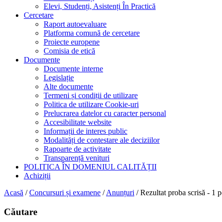
Elevi, Studenți, Asistenți În Practică
Cercetare
Raport autoevaluare
Platforma comună de cercetare
Proiecte europene
Comisia de etică
Documente
Documente interne
Legislație
Alte documente
Termeni și condiții de utilizare
Politica de utilizare Cookie-uri
Prelucrarea datelor cu caracter personal
Accesibilitate website
Informații de interes public
Modalități de contestare ale deciziilor
Rapoarte de activitate
Transparență venituri
POLITICA ÎN DOMENIUL CALITĂȚII
Achiziții
Acasă
/
Concursuri și examene
/
Anunțuri
/
Rezultat proba scrisă - 1 
Căutare