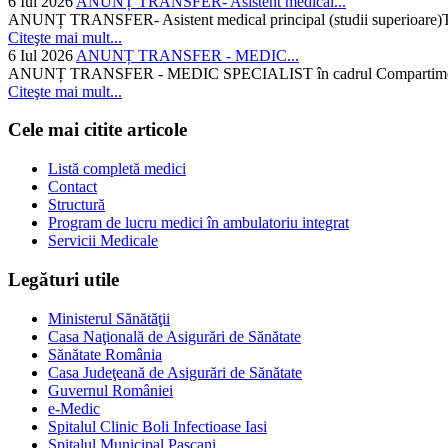
6 Iul 2026
ANUNȚ TRANSFER- Asistent medical...
ANUNȚ TRANSFER- Asistent medical principal (studii superioare)Temati
Citeşte mai mult...
6 Iul 2026
ANUNȚ TRANSFER - MEDIC...
ANUNȚ TRANSFER - MEDIC SPECIALIST în cadrul Compartimentului d
Citeşte mai mult...
Cele mai citite articole
Listă completă medici
Contact
Structură
Program de lucru medici în ambulatoriu integrat
Servicii Medicale
Legături utile
Ministerul Sănătăţii
Casa Naţională de Asigurări de Sănătate
Sănătate România
Casa Judeţeană de Asigurări de Sănătate
Guvernul României
e-Medic
Spitalul Clinic Boli Infectioase Iasi
Spitalul Municipal Pascani