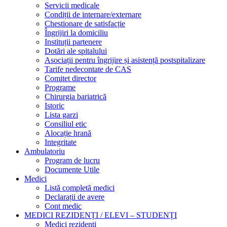
Servicii medicale
Condiții de internare/externare
Chestionare de satisfacție
Îngrijiri la domiciliu
Instituții partenere
Dotări ale spitalului
Asociații pentru îngrijire și asistență postspitalizare
Tarife nedecontate de CAS
Comitet director
Programe
Chirurgia bariatrică
Istoric
Lista garzi
Consiliul etic
Alocație hrană
Integritate
Ambulatoriu
Program de lucru
Documente Utile
Medici
Listă completă medici
Declarații de avere
Cont medic
MEDICI REZIDENȚI / ELEVI – STUDENȚI
Medici rezidenți