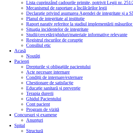
Lista cuprinzând cadourile primite, potrivit Legii nr. 251/
Mecanismul de raportare a încălcărilor legii
Declarație privind asumarea Agendei de integritate și a
Planul de integritate al instituţie
Raport narativ referitor la stadiul implementării măsurilo
Situaţia incidentelor de integritate
Studii/cercetări/ghiduri/materiale informative relevante
Registrul riscurilor de corupție
Consiliul etic
Acasă
Noutăţi
Pacienți
Drepturile și obligațiile pacientului
Acte necesare internare
Condiții de internare/externare
Chestionare de satisfacție
Educație sanitară și prevenție
Terapia durerii
Ghidul Pacientului
Cont pacient
Program de vizită
Concursuri și examene
Anunțuri
Spital
Structură