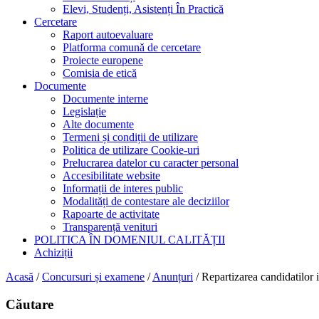
Elevi, Studenți, Asistenți În Practică
Cercetare
Raport autoevaluare
Platforma comună de cercetare
Proiecte europene
Comisia de etică
Documente
Documente interne
Legislație
Alte documente
Termeni și condiții de utilizare
Politica de utilizare Cookie-uri
Prelucrarea datelor cu caracter personal
Accesibilitate website
Informații de interes public
Modalități de contestare ale deciziilor
Rapoarte de activitate
Transparență venituri
POLITICA ÎN DOMENIUL CALITĂȚII
Achiziții
Acasă
/
Concursuri și examene
/
Anunțuri
/
Repartizarea candidatilor i
Căutare