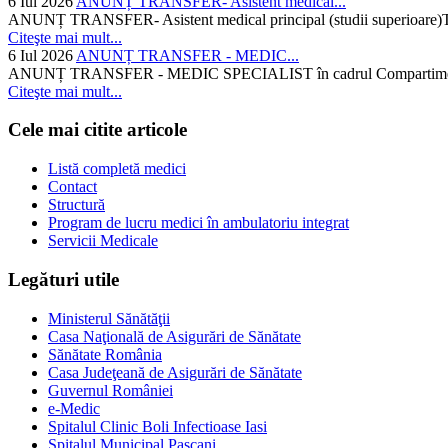
6 Iul 2026
ANUNȚ TRANSFER- Asistent medical...
ANUNȚ TRANSFER- Asistent medical principal (studii superioare)Temati
Citeşte mai mult...
6 Iul 2026
ANUNȚ TRANSFER - MEDIC...
ANUNȚ TRANSFER - MEDIC SPECIALIST în cadrul Compartimentului d
Citeşte mai mult...
Cele mai citite articole
Listă completă medici
Contact
Structură
Program de lucru medici în ambulatoriu integrat
Servicii Medicale
Legături utile
Ministerul Sănătăţii
Casa Naţională de Asigurări de Sănătate
Sănătate România
Casa Judeţeană de Asigurări de Sănătate
Guvernul României
e-Medic
Spitalul Clinic Boli Infectioase Iasi
Spitalul Municipal Pascani