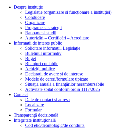
Despre instituție
Legislație (organizare și funcționare a instituției)
Conducere
Organizare
Programe si strategii
Rapoarte si studii
Autorizări – Certificări – Acreditare
Informatii de interes public
Solicitare informații. Legislație
Buletinul informativ
Buget
Bilanțuri contabile
Achiziții publice
Declarații de avere și de interese
Modele de cereri/formulare tipizate
Situaţia anuală a finanţărilor nerambursabile
Activitate spital conform ordin 1117/2025
Contact
Date de contact si adresa
Localizare
Formular
Transparență decizională
Integritate instituțională
Cod etic/deontologic/de conduită