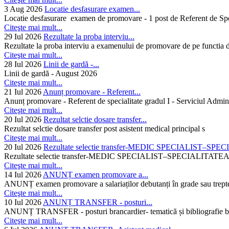
3 Aug 2026
Locatie desfasurare examen...
Locatie desfasurare examen de promovare - 1 post de Referent de Spec
Citeşte mai mult...
29 Iul 2026
Rezultate la proba interviu...
Rezultate la proba interviu a examenului de promovare de pe functia de
Citeşte mai mult...
28 Iul 2026
Linii de gardă -...
Linii de gardă - August 2026
Citeşte mai mult...
21 Iul 2026
Anunț promovare - Referent...
Anunț promovare - Referent de specialitate gradul I - Serviciul Admini
Citeşte mai mult...
20 Iul 2026
Rezultat selctie dosare transfer...
Rezultat selctie dosare transfer post asistent medical principal s
Citeşte mai mult...
20 Iul 2026
Rezultate selectie transfer-MEDIC SPECIALIST–SPE
Rezultate selectie transfer-MEDIC SPECIALIST–SPECIAL
Citeşte mai mult...
14 Iul 2026
ANUNȚ examen promovare a...
ANUNȚ examen promovare a salariaților debutanți în grade sau trepte
Citeşte mai mult...
10 Iul 2026
ANUNȚ TRANSFER - posturi...
ANUNȚ TRANSFER - posturi brancardier- tematică și bibliografie bra
Citeşte mai mult...