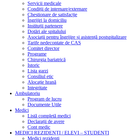
Servicii medicale
Condiții de internare/externare
Chestionare de satisfacție
Îngrijiri la domiciliu
Instituții partenere
Dotări ale spitalului
Asociații pentru îngrijire și asistență postspitalizare
Tarife nedecontate de CAS
Comitet director
Programe
Chirurgia bariatrică
Istoric
Lista garzi
Consiliul etic
Alocație hrană
Integritate
Ambulatoriu
Program de lucru
Documente Utile
Medici
Listă completă medici
Declarații de avere
Cont medic
MEDICI REZIDENȚI / ELEVI – STUDENȚI
Medici rezidenți