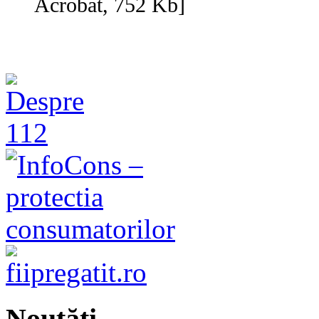
Acrobat, 752 Kb]
Noutăţi