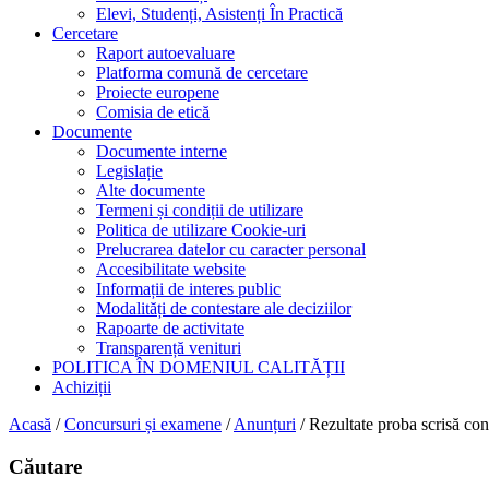
Elevi, Studenți, Asistenți În Practică
Cercetare
Raport autoevaluare
Platforma comună de cercetare
Proiecte europene
Comisia de etică
Documente
Documente interne
Legislație
Alte documente
Termeni și condiții de utilizare
Politica de utilizare Cookie-uri
Prelucrarea datelor cu caracter personal
Accesibilitate website
Informații de interes public
Modalități de contestare ale deciziilor
Rapoarte de activitate
Transparență venituri
POLITICA ÎN DOMENIUL CALITĂȚII
Achiziții
Acasă
/
Concursuri și examene
/
Anunțuri
/
Rezultate proba scrisă co
Căutare