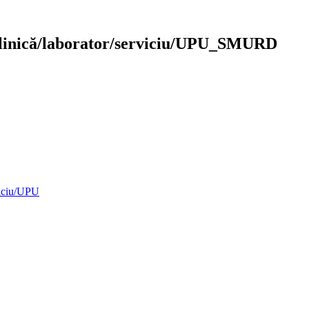
e clinică/laborator/serviciu/UPU_SMURD
rviciu/UPU