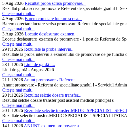
5 Aug 2026
Rezultat proba scrisa promovare...
Rezultat proba scrisa promovare Referent de specialitate gradul I- Se
Citeşte mai mult...
4 Aug 2026
Barem corectare lucrare scrisa...
Barem corectare lucrare scrisa promovare Referent de specialitate gra
Citeşte mai mult...
3 Aug 2026
Locatie desfasurare examen...
Locatie desfasurare examen de promovare - 1 post de Referent de Spec
Citeşte mai mult...
29 Iul 2026
Rezultate la proba interviu...
Rezultate la proba interviu a examenului de promovare de pe functia de
Citeşte mai mult...
28 Iul 2026
Linii de gardă -...
Linii de gardă - August 2026
Citeşte mai mult...
21 Iul 2026
Anunț promovare - Referent...
Anunț promovare - Referent de specialitate gradul I - Serviciul Admini
Citeşte mai mult...
20 Iul 2026
Rezultat selctie dosare transfer...
Rezultat selctie dosare transfer post asistent medical principal s
Citeşte mai mult...
20 Iul 2026
Rezultate selectie transfer-MEDIC SPECIALIST–SPE
Rezultate selectie transfer-MEDIC SPECIALIST–SPECIAL
Citeşte mai mult...
14 Iul 2026
ANUNȚ examen promovare a...