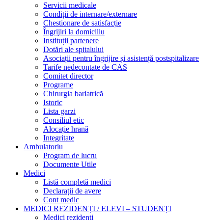
Servicii medicale
Condiții de internare/externare
Chestionare de satisfacție
Îngrijiri la domiciliu
Instituții partenere
Dotări ale spitalului
Asociații pentru îngrijire și asistență postspitalizare
Tarife nedecontate de CAS
Comitet director
Programe
Chirurgia bariatrică
Istoric
Lista garzi
Consiliul etic
Alocație hrană
Integritate
Ambulatoriu
Program de lucru
Documente Utile
Medici
Listă completă medici
Declarații de avere
Cont medic
MEDICI REZIDENȚI / ELEVI – STUDENȚI
Medici rezidenți