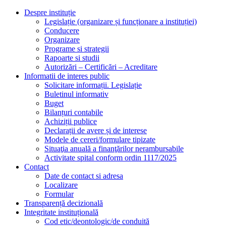
Despre instituție
Legislație (organizare și funcționare a instituției)
Conducere
Organizare
Programe si strategii
Rapoarte si studii
Autorizări – Certificări – Acreditare
Informatii de interes public
Solicitare informații. Legislație
Buletinul informativ
Buget
Bilanțuri contabile
Achiziții publice
Declarații de avere și de interese
Modele de cereri/formulare tipizate
Situaţia anuală a finanţărilor nerambursabile
Activitate spital conform ordin 1117/2025
Contact
Date de contact si adresa
Localizare
Formular
Transparență decizională
Integritate instituțională
Cod etic/deontologic/de conduită