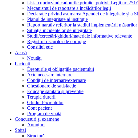
Lista cuprinzând cadourile primite, potrivit Legii nr. 251/
Mecanismul de raportare a încălcărilor legii
Declarație privind asumarea Agendei de integritate și a
Planul de integritate al instituţie
Raport narativ referitor la stadiul implementării măsurilo
Situaţia incidentelor de integritate
Studii/cercetări/ghiduri/materiale informative relevante
Registrul riscurilor de corupție
Consiliul etic
Acasă
Noutăţi
Pacienți
Drepturile și obligațiile pacientului
Acte necesare internare
Condiții de internare/externare
Chestionare de satisfacție
Educație sanitară și prevenție
Terapia durerii
Ghidul Pacientului
Cont pacient
Program de vizită
Concursuri și examene
Anunțuri
Spital
Structură