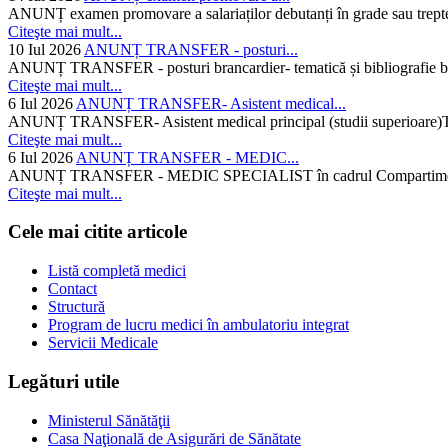
ANUNȚ examen promovare a salariaților debutanți în grade sau trepte
Citeşte mai mult...
10 Iul 2026
ANUNȚ TRANSFER - posturi...
ANUNȚ TRANSFER - posturi brancardier- tematică și bibliografie bra
Citeşte mai mult...
6 Iul 2026
ANUNȚ TRANSFER- Asistent medical...
ANUNȚ TRANSFER- Asistent medical principal (studii superioare)Temati
Citeşte mai mult...
6 Iul 2026
ANUNȚ TRANSFER - MEDIC...
ANUNȚ TRANSFER - MEDIC SPECIALIST în cadrul Compartimentului d
Citeşte mai mult...
Cele mai citite articole
Listă completă medici
Contact
Structură
Program de lucru medici în ambulatoriu integrat
Servicii Medicale
Legături utile
Ministerul Sănătăţii
Casa Naţională de Asigurări de Sănătate