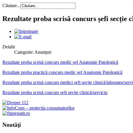
Căutare...
Rezultate proba scrisă concurs șefi secți
Detalii
Categorie: Anunțuri
Rezultate proba scrisă concurs medic șef Anatomie Patologică
Rezultate proba practică concurs medic șef Anatomie Patologică
Rezultate proba scrisă concurs medici șefi secție clinică/laborator/se
Rezultate proba scrisă concurs șefi secție clinică/serviciu
Noutăţi