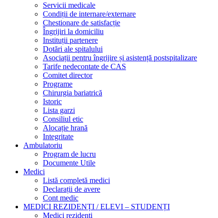
Servicii medicale
Condiții de internare/externare
Chestionare de satisfacție
Îngrijiri la domiciliu
Instituții partenere
Dotări ale spitalului
Asociații pentru îngrijire și asistență postspitalizare
Tarife nedecontate de CAS
Comitet director
Programe
Chirurgia bariatrică
Istoric
Lista garzi
Consiliul etic
Alocație hrană
Integritate
Ambulatoriu
Program de lucru
Documente Utile
Medici
Listă completă medici
Declarații de avere
Cont medic
MEDICI REZIDENȚI / ELEVI – STUDENȚI
Medici rezidenți