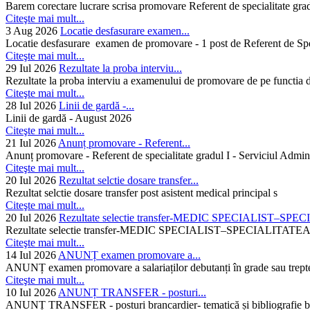
Barem corectare lucrare scrisa promovare Referent de specialitate gra
Citeşte mai mult...
3 Aug 2026
Locatie desfasurare examen...
Locatie desfasurare examen de promovare - 1 post de Referent de Spec
Citeşte mai mult...
29 Iul 2026
Rezultate la proba interviu...
Rezultate la proba interviu a examenului de promovare de pe functia de
Citeşte mai mult...
28 Iul 2026
Linii de gardă -...
Linii de gardă - August 2026
Citeşte mai mult...
21 Iul 2026
Anunț promovare - Referent...
Anunț promovare - Referent de specialitate gradul I - Serviciul Admini
Citeşte mai mult...
20 Iul 2026
Rezultat selctie dosare transfer...
Rezultat selctie dosare transfer post asistent medical principal s
Citeşte mai mult...
20 Iul 2026
Rezultate selectie transfer-MEDIC SPECIALIST–SPE
Rezultate selectie transfer-MEDIC SPECIALIST–SPECIAL
Citeşte mai mult...
14 Iul 2026
ANUNȚ examen promovare a...
ANUNȚ examen promovare a salariaților debutanți în grade sau trepte
Citeşte mai mult...
10 Iul 2026
ANUNȚ TRANSFER - posturi...
ANUNȚ TRANSFER - posturi brancardier- tematică și bibliografie bra