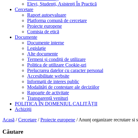
Elevi, Studenți, Asistenți În Practică
Cercetare
Raport autoevaluare
Platforma comună de cercetare
Proiecte europene
Comisia de etică
Documente
Documente interne
Legislație
Alte documente
Termeni și condiții de utilizare
Politica de utilizare Cookie-uri
Prelucrarea datelor cu caracter personal
Accesibilitate website
Informații de interes public
Modalități de contestare ale deciziilor
Rapoarte de activitate
Transparență venituri
POLITICA ÎN DOMENIUL CALITĂȚII
Achiziții
Acasă
/
Cercetare
/
Proiecte europene
/
Anunț organizare recrutare 
Căutare