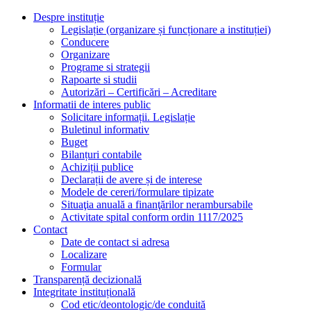
Despre instituție
Legislație (organizare și funcționare a instituției)
Conducere
Organizare
Programe si strategii
Rapoarte si studii
Autorizări – Certificări – Acreditare
Informatii de interes public
Solicitare informații. Legislație
Buletinul informativ
Buget
Bilanțuri contabile
Achiziții publice
Declarații de avere și de interese
Modele de cereri/formulare tipizate
Situaţia anuală a finanţărilor nerambursabile
Activitate spital conform ordin 1117/2025
Contact
Date de contact si adresa
Localizare
Formular
Transparență decizională
Integritate instituțională
Cod etic/deontologic/de conduită