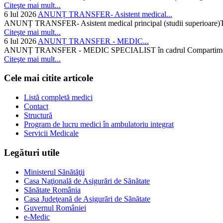
Citeşte mai mult...
6 Iul 2026
ANUNȚ TRANSFER- Asistent medical...
ANUNȚ TRANSFER- Asistent medical principal (studii superioare)Temati
Citeşte mai mult...
6 Iul 2026
ANUNȚ TRANSFER - MEDIC...
ANUNȚ TRANSFER - MEDIC SPECIALIST în cadrul Compartimentului d
Citeşte mai mult...
Cele mai citite articole
Listă completă medici
Contact
Structură
Program de lucru medici în ambulatoriu integrat
Servicii Medicale
Legături utile
Ministerul Sănătăţii
Casa Naţională de Asigurări de Sănătate
Sănătate România
Casa Judeţeană de Asigurări de Sănătate
Guvernul României
e-Medic