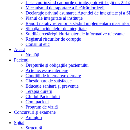
Lista cuprinzând cadourile primite, potrivit Legii nr. 251/
Mecanismul de raportare a încălcărilor legii
Declarație privind asumarea Agendei de integritate și a
Planul de integritate al instituţie
Raport narativ referitor la stadiul implementării măsurilo
Situaţia incidentelor de integritate
Studii/cercetări/ghiduri/materiale informative relevante
Registrul riscurilor de corupție
Consiliul etic
Acasă
Noutăţi
Pacienți
Drepturile și obligațiile pacientului
Acte necesare internare
Condiții de internare/externare
Chestionare de satisfacție
Educație sanitară și prevenție
Terapia durerii
Ghidul Pacientului
Cont pacient
Program de vizită
Concursuri și examene
Anunțuri
Spital
Structură