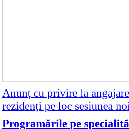
Anunț cu privire la angajare
rezidenți pe loc sesiunea n
Programările pe specialităț